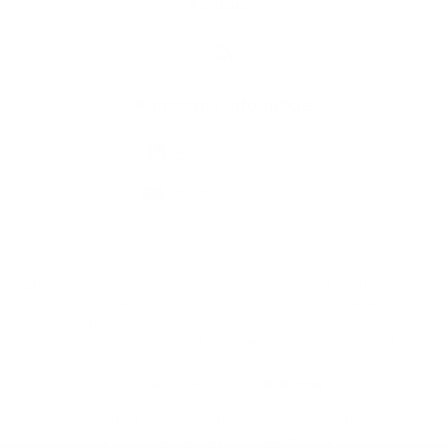
Kontakty
Kontaktné informácie
+421 58 793 19 15
info@kocelovce.sk
využite možnosť získavania aktuálnych informácií s využitím RSS
,
CMS systém (redakčný) systém ECHELON 2,
Mapa stránok
,
web portál
,
webhosting
,
webex.digital, s.r.o.
,
domény
,
registrácia domény
,
spoločnosť webex.digital, s.r.o.
,
technický prevádzkovateľ
Posledná aktualizácia:
05.08.2026
Vytlačiť stránku
|
Vyhlásenie o prístupnosti
Autorské práva
|
Cookies