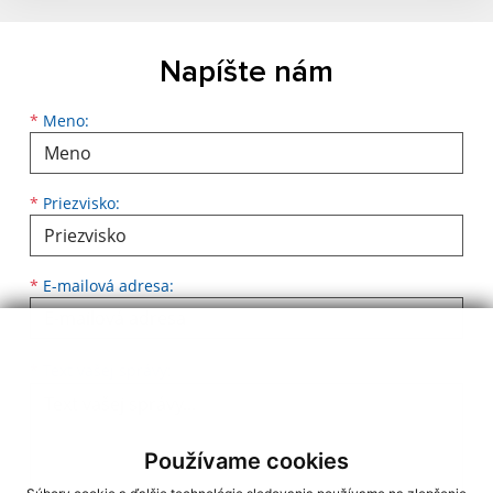
Napíšte nám
Meno
Priezvisko
E-mailová adresa
*
Meno:
*
Priezvisko:
*
E-mailová adresa:
Text vašej správy...
*
Text vašej správy:
Používame cookies