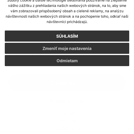
Súbory cookie a ďalšie technológie sledovania používame na zlepšenie
vášho zážitku z prehliadania našich webových stránok, na to, aby sme
vám zobrazovali prispôsobený obsah a cielené reklamy, na analýzu
návštevnosti našich webových stránok a na pochopenie toho, odkiaľ naši
návštevníci prichádzajú.
Príloha:
Príloha
SÚHLASÍM
Zmeniť moje nastavenia
*
povinné položky
Odmietam
*
Oboznámil som sa so
spracúvaním osobných údajov
Google reCaptcha Response
Odoslať správu
Rýchle odkazy
Aktuality
História
Fotogaléria