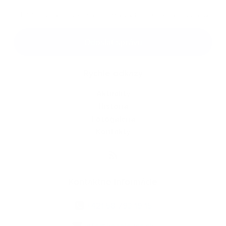
*
Oboznámil som sa so
spracúvaním osobných údajov
Google reCaptcha Response
Odoslať správu
Rýchle odkazy
Aktuality
História
Fotogaléria
Kontakty
Kontaktné informácie
+421 58 793 19 15