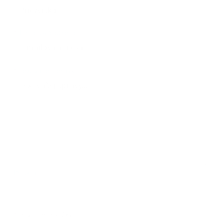
*
E-mailová adresa:
Text vašej správy...
*
Text vašej správy:
Príloha:
Príloha
*
povinné položky