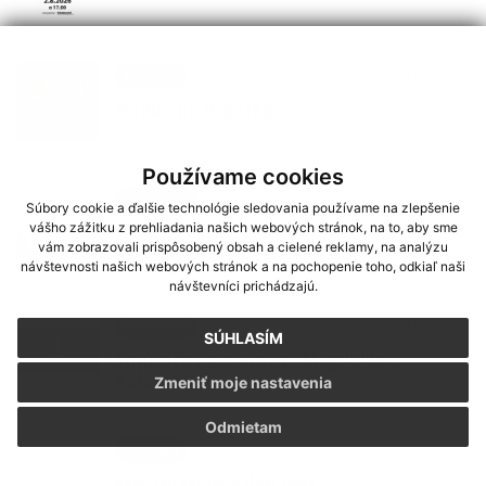
29. JÚN 2026
Podujatia
Hudba na Brdárke
Používame cookies
24. JÚN 2026
Oznámenia
Súbory cookie a ďalšie technológie sledovania používame na zlepšenie
vášho zážitku z prehliadania našich webových stránok, na to, aby sme
DOVOLENKA
vám zobrazovali prispôsobený obsah a cielené reklamy, na analýzu
návštevnosti našich webových stránok a na pochopenie toho, odkiaľ naši
návštevníci prichádzajú.
03. JÚN 2026
Oznámenia
SÚHLASÍM
Smútočný oznam - p. Magdaléna
Kolesárová
Zmeniť moje nastavenia
Odmietam
29. MÁJ 2026
Podujatia
Medzinárodný deň detí