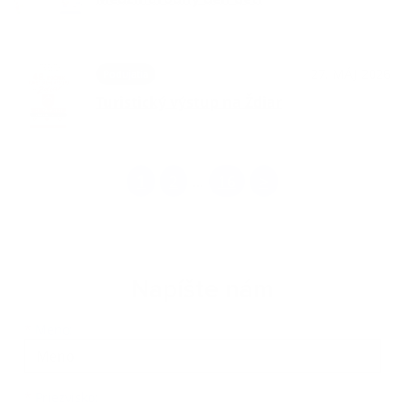
27. MÁJ 2026
Podujatia
Turistický výstup na Ždiar
1
2
16
>
...
Napíšte nám
Meno
Priezvisko
E-mailová adresa
*
Meno:
*
Priezvisko: