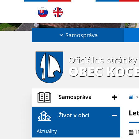
Samospráva
Oficiálne stránky
OBEC KOC
Samospráva
Let
Život v obci
Aktuality
18