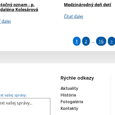
točný oznam - p.
Medzinárodný deň detí
daléna Kolesárová
Čítať ďalej
ť ďalej
1
2
16
>
...
Rýchle odkazy
Aktuality
Text vašej správy...
xt vašej správy:
História
Fotogaléria
Kontakty