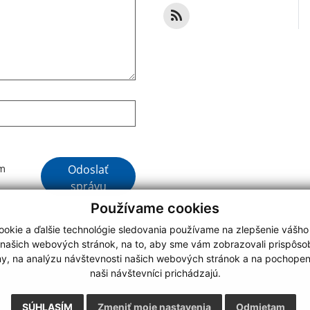
Google reCaptcha Response
Odoslať
ím
správu
Používame cookies
okie a ďalšie technológie sledovania používame na zlepšenie vášho
 našich webových stránok, na to, aby sme vám zobrazovali prispôs
my, na analýzu návštevnosti našich webových stránok a na pochopeni
webdesign
|
naši návštevníci prichádzajú.
.
,
o.
,
SÚHLASÍM
Zmeniť moje nastavenia
Odmietam