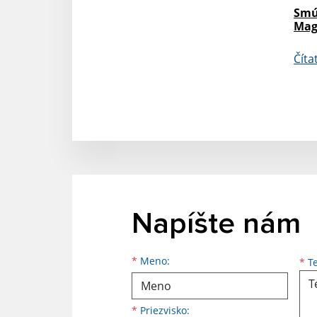
Smú
Mag
Číta
Napíšte nám
Meno
Priezvisko
E-mailová adresa
*
Meno:
*
Te
*
Priezvisko: