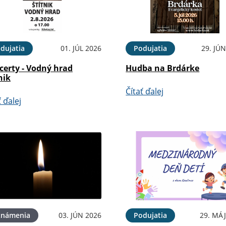
dujatia
01. JÚL 2026
Podujatia
29. JÚ
certy - Vodný hrad
Hudba na Brdárke
nik
Čítať ďalej
ť ďalej
známenia
03. JÚN 2026
Podujatia
29. MÁJ