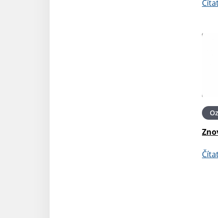
Číta
O
Zno
Číta