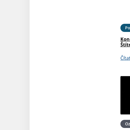
Po
Kon
Štít
Číta
O