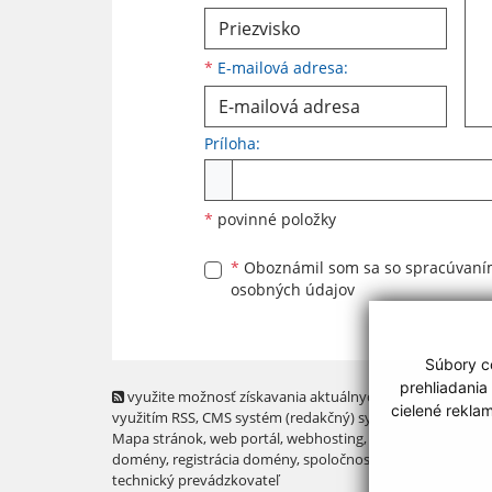
*
E-mailová adresa:
Príloha:
Príloha
*
povinné položky
*
Oboznámil som sa so
spracúvan
osobných údajov
Súbory co
prehliadania
využite možnosť získavania aktuálnych informácií s
cielené rekla
využitím RSS
, CMS systém (redakčný) systém ECHELON 2,
Mapa stránok
,
web portál
,
webhosting
,
webex.digital, s.r.o
domény
,
registrácia domény
,
spoločnosť webex.digital, s.r.
technický prevádzkovateľ