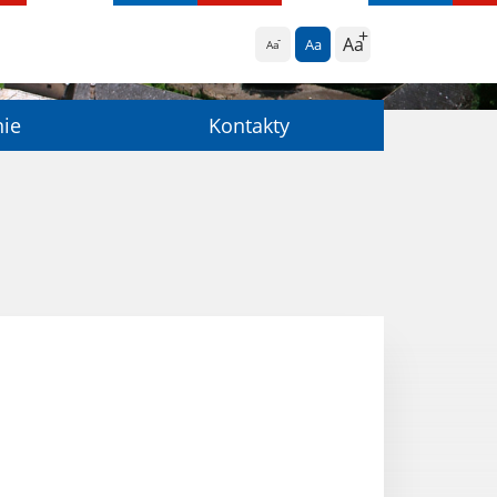
Aa
Aa
Aa
nie
Kontakty