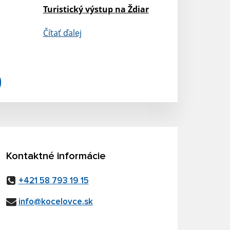
Turistický výstup na Ždiar
Čítať ďalej
Kontaktné informácie
+421 58 793 19 15
info@kocelovce.sk