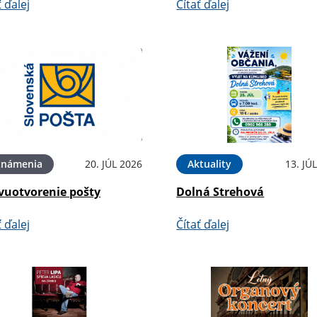
ť ďalej
Čítať ďalej
známenia
20. JÚL 2026
Aktuality
13. JÚ
vuotvorenie pošty
Dolná Strehová
ť ďalej
Čítať ďalej