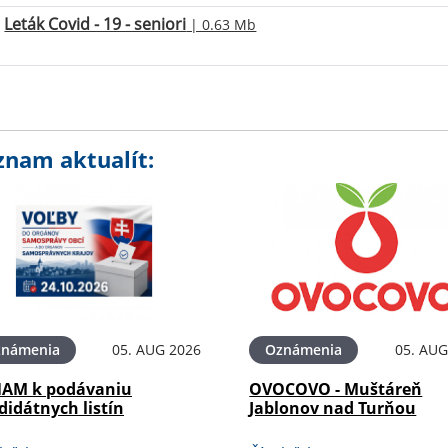
Leták Covid - 19 - seniori
| 0.63 Mb
znam aktualít:
známenia
05. AUG 2026
Oznámenia
05. AUG
AM k podávaniu
OVOCOVO - Muštáreň
didátnych listín
Jablonov nad Turňou