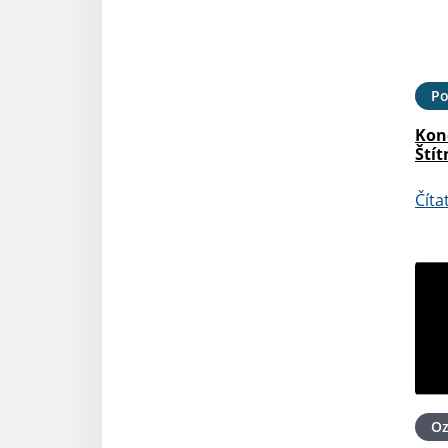
Po
Kon
Štít
Číta
O