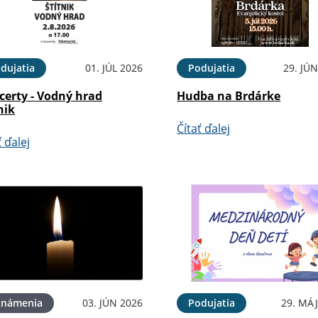
dujatia
01. JÚL 2026
Podujatia
29. JÚ
certy - Vodný hrad
Hudba na Brdárke
nik
Čítať ďalej
ť ďalej
známenia
03. JÚN 2026
Podujatia
29. MÁJ