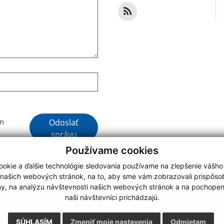
Google reCaptcha Response
Odoslať
ím
správu
Používame cookies
okie a ďalšie technológie sledovania používame na zlepšenie vášho
 našich webových stránok, na to, aby sme vám zobrazovali prispôs
my, na analýzu návštevnosti našich webových stránok a na pochopeni
webdesign
|
naši návštevníci prichádzajú.
.
,
o.
,
SÚHLASÍM
Zmeniť moje nastavenia
Odmietam