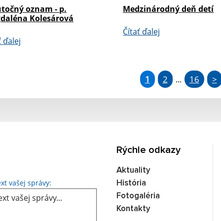
točný oznam - p.
Medzinárodný deň detí
daléna Kolesárová
Čítať ďalej
ť ďalej
1
2
16
>
...
Rýchle odkazy
Aktuality
Text vašej správy...
xt vašej správy:
História
Fotogaléria
Kontakty