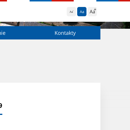
Aa
Aa
Aa
nie
Kontakty
9