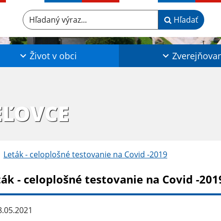
Hľadaný výraz...
Hľadať
Život v obci
Zverejňova
EĽOVCE
Leták - celoplošné testovanie na Covid -2019
ták - celoplošné testovanie na Covid -201
.05.2021