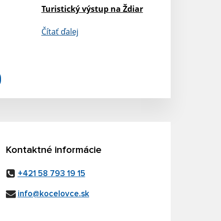
Turistický výstup na Ždiar
Čítať ďalej
Kontaktné informácie
+421 58 793 19 15
info@kocelovce.sk