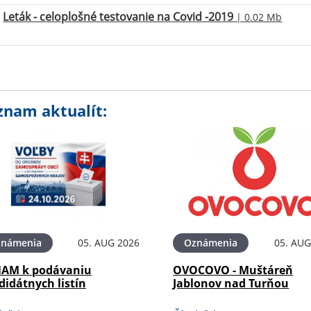
Leták - celoplošné testovanie na Covid -2019
| 0.02 Mb
znam aktualít:
známenia
05. AUG 2026
Oznámenia
05. AUG
AM k podávaniu
OVOCOVO - Muštáreň
didátnych listín
Jablonov nad Turňou