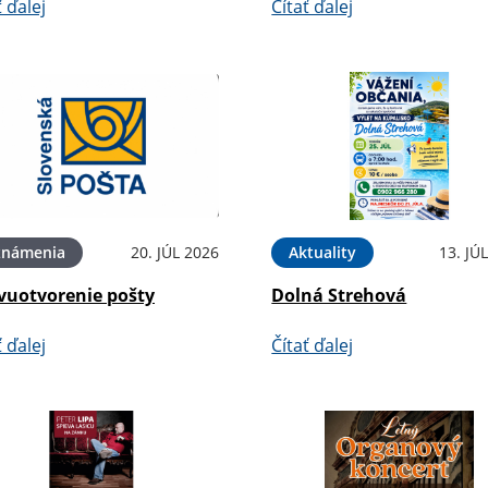
ť ďalej
Čítať ďalej
známenia
20. JÚL 2026
Aktuality
13. JÚ
vuotvorenie pošty
Dolná Strehová
ť ďalej
Čítať ďalej