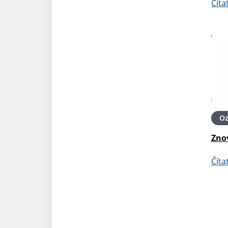
Číta
O
Zno
Číta