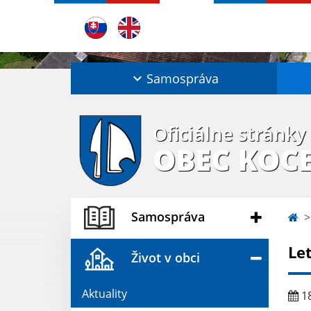
Samospráva
Oficiálne stránky
OBEC KOC
Samospráva
Le
Život v obci
Aktuality
18