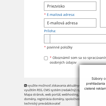
*
E-mailová adresa:
Príloha:
Príloha
*
povinné položky
*
Oboznámil som sa so
spracúvan
osobných údajov
Súbory co
prehliadania
využite možnosť získavania aktuálnych informácií s
cielené rekla
využitím RSS
, CMS systém (redakčný) systém ECHELON 2,
Mapa stránok
,
web portál
,
webhosting
,
webex.digital, s.r.o
domény
,
registrácia domény
,
spoločnosť webex.digital, s.r.
technický prevádzkovateľ