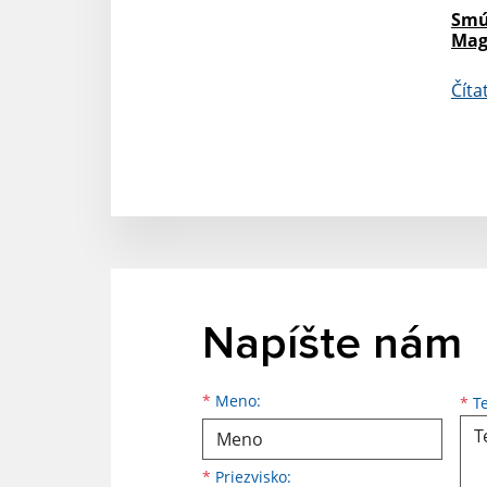
Smú
Mag
Číta
Napíšte nám
Meno
Priezvisko
E-mailová adresa
*
Meno:
*
Te
*
Priezvisko: