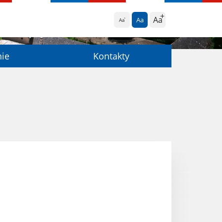
Aa
Aa
Aa
nie
Kontakty