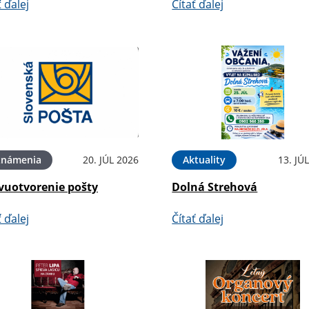
ť ďalej
Čítať ďalej
známenia
20. JÚL 2026
Aktuality
13. JÚ
vuotvorenie pošty
Dolná Strehová
ť ďalej
Čítať ďalej