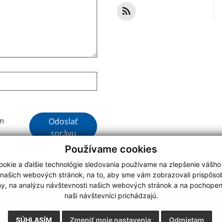
Google reCaptcha Response
Odoslať
ím
správu
Používame cookies
okie a ďalšie technológie sledovania používame na zlepšenie vášho
 našich webových stránok, na to, aby sme vám zobrazovali prispôs
my, na analýzu návštevnosti našich webových stránok a na pochopeni
webdesign
|
naši návštevníci prichádzajú.
.
,
o.
,
SÚHLASÍM
Zmeniť moje nastavenia
Odmietam