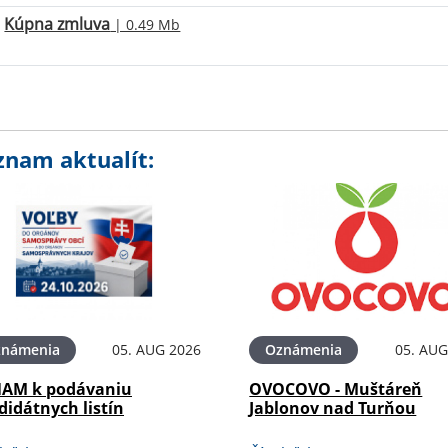
Kúpna zmluva
| 0.49 Mb
znam aktualít:
známenia
05. AUG 2026
Oznámenia
05. AUG
AM k podávaniu
OVOCOVO - Muštáreň
didátnych listín
Jablonov nad Turňou