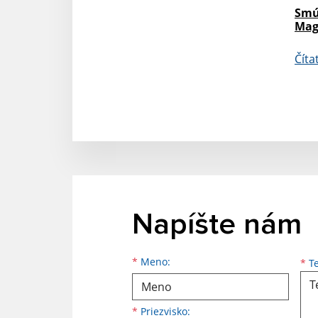
Smú
Mag
Číta
Napíšte nám
Meno
Priezvisko
E-mailová adresa
*
Meno:
*
Te
*
Priezvisko: