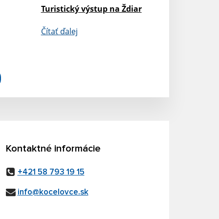
Turistický výstup na Ždiar
Čítať ďalej
Kontaktné informácie
+421 58 793 19 15
info@kocelovce.sk