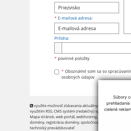
*
E-mailová adresa:
Príloha:
Príloha
*
povinné položky
*
Oboznámil som sa so
spracúvan
osobných údajov
Súbory co
prehliadania
využite možnosť získavania aktuálnych informácií s
cielené rekla
využitím RSS
, CMS systém (redakčný) systém ECHELON 2,
Mapa stránok
,
web portál
,
webhosting
,
webex.digital, s.r.o
domény
,
registrácia domény
,
spoločnosť webex.digital, s.r.
technický prevádzkovateľ