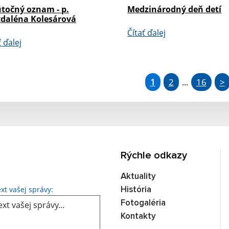
točný oznam - p.
Medzinárodný deň detí
daléna Kolesárová
Čítať ďalej
ť ďalej
1
2
16
>
...
Rýchle odkazy
Aktuality
Text vašej správy...
xt vašej správy:
História
Fotogaléria
Kontakty