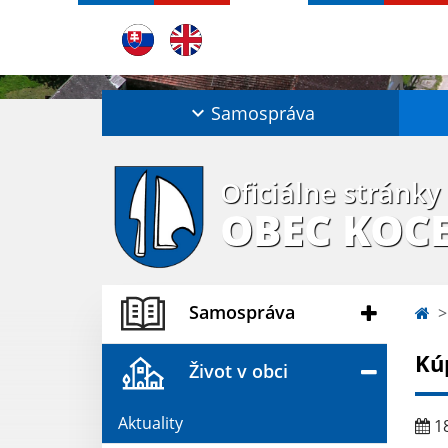
Samospráva
Oficiálne stránky
OBEC KOC
Samospráva
Kú
Život v obci
Aktuality
18