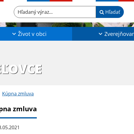
Hľadaný výraz...
Hľadať
Život v obci
Zverejňova
EĽOVCE
Kúpna zmluva
pna zmluva
.05.2021