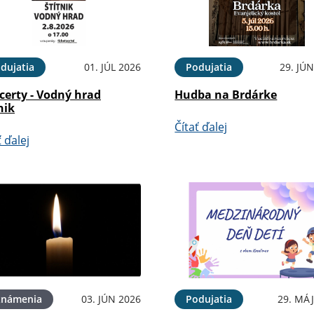
dujatia
01. JÚL 2026
Podujatia
29. JÚ
certy - Vodný hrad
Hudba na Brdárke
nik
Čítať ďalej
ť ďalej
známenia
03. JÚN 2026
Podujatia
29. MÁJ