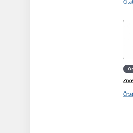
Číta
O
Zno
Číta