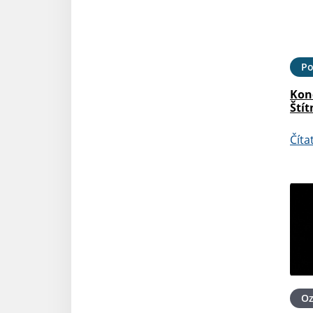
Po
Kon
Štít
Číta
O