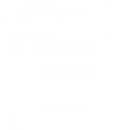
29. MÁJ 2026
Podujatia
Medzinárodný deň detí
27. MÁJ 2026
Podujatia
Turistický výstup na Ždiar
1
2
16
>
...
Napíšte nám
Meno
Priezvisko
E-mailová adresa
*
Meno: