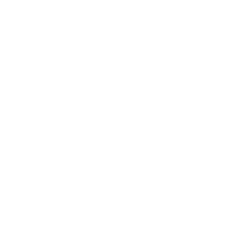
*
Priezvisko:
*
E-mailová adresa:
Text vašej správy...
*
Text vašej správy:
Príloha:
Príloha