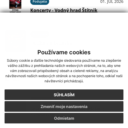
01. JÚL 2026
Podujatia
Koncerty - Vodný hrad Štítnik
29. JÚN 2026
Podujatia
Hudba na Brdárke
Používame cookies
Súbory cookie a ďalšie technológie sledovania používame na zlepšenie
vášho zážitku z prehliadania našich webových stránok, na to, aby sme
24. JÚN 2026
Oznámenia
vám zobrazovali prispôsobený obsah a cielené reklamy, na analýzu
DOVOLENKA
návštevnosti našich webových stránok a na pochopenie toho, odkiaľ naši
návštevníci prichádzajú.
SÚHLASÍM
03. JÚN 2026
Oznámenia
Zmeniť moje nastavenia
Smútočný oznam - p. Magdaléna
Kolesárová
Odmietam