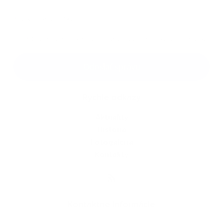
*
povinné položky
*
Oboznámil som sa so
spracúvaním osobných údajov
Google reCaptcha Response
Odoslať správu
Rýchle odkazy
Aktuality
História
Fotogaléria
Kontakty
Kontaktné informácie