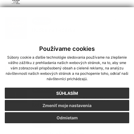
29. JÚN 2026
Podujatia
Hudba na Brdárke
Používame cookies
24. JÚN 2026
Oznámenia
Súbory cookie a ďalšie technológie sledovania používame na zlepšenie
vášho zážitku z prehliadania našich webových stránok, na to, aby sme
DOVOLENKA
vám zobrazovali prispôsobený obsah a cielené reklamy, na analýzu
návštevnosti našich webových stránok a na pochopenie toho, odkiaľ naši
návštevníci prichádzajú.
03. JÚN 2026
Oznámenia
SÚHLASÍM
Smútočný oznam - p. Magdaléna
Kolesárová
Zmeniť moje nastavenia
Odmietam
29. MÁJ 2026
Podujatia
Medzinárodný deň detí