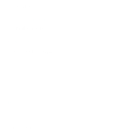
*
E-mailová adresa:
Text vašej správy...
*
Text vašej správy:
Príloha:
Príloha
*
povinné položky