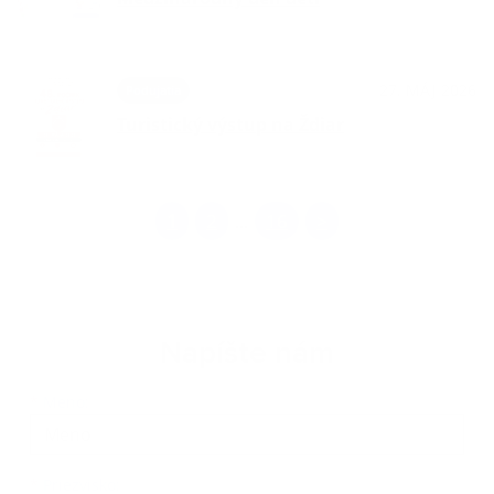
27. MÁJ 2026
Podujatia
Turistický výstup na Ždiar
1
2
16
>
...
Napíšte nám
Meno
Priezvisko
E-mailová adresa
*
Meno:
*
Priezvisko: