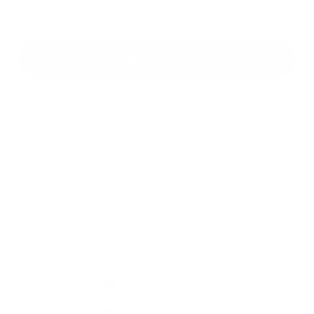
*
Oboznámil som sa so
spracúvaním osobných údajov
Google reCaptcha Response
Odoslať správu
Rýchle odkazy
Aktuality
História
Fotogaléria
Kontakty
Kontaktné informácie
+421 58 793 19 15