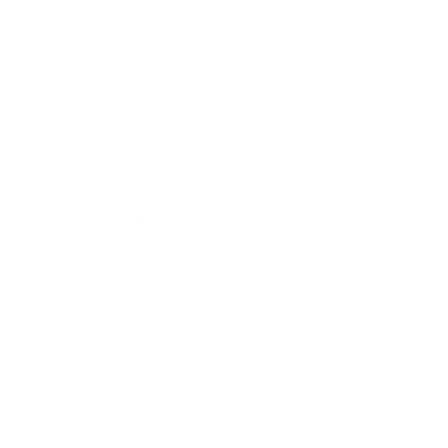
Meno
Priezvisko
E-mailová adresa
*
Meno:
*
Priezvisko:
*
E-mailová adresa:
Text vašej správy...
*
Text vašej správy: