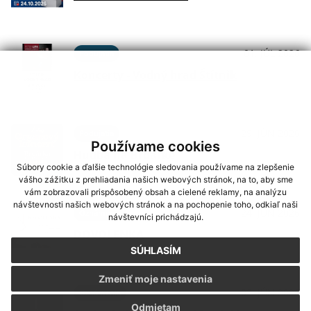
01. JÚL 2026
Podujatia
Koncerty - Vodný hrad Štítnik
29. JÚN 2026
Podujatia
Používame cookies
Hudba na Brdárke
Súbory cookie a ďalšie technológie sledovania používame na zlepšenie
vášho zážitku z prehliadania našich webových stránok, na to, aby sme
vám zobrazovali prispôsobený obsah a cielené reklamy, na analýzu
návštevnosti našich webových stránok a na pochopenie toho, odkiaľ naši
24. JÚN 2026
Oznámenia
návštevníci prichádzajú.
DOVOLENKA
SÚHLASÍM
Zmeniť moje nastavenia
03. JÚN 2026
Oznámenia
Odmietam