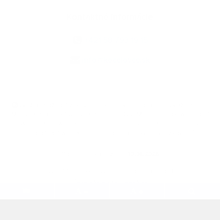
Kontaktné informácie
+421 58 793 19 15
info@kocelovce.sk
využite možnosť získavania aktuálnych informácií s využitím RSS
,
CMS systém (redakčný) systém ECHELON 2,
Mapa stránok
,
web portál
,
webhosting
,
webex.digital, s.r.o.
,
domény
,
registrácia domény
,
spoločnosť webex.digital, s.r.o.
,
technický prevádzkovateľ
Posledná aktualizácia:
10.08.2026
Vytlačiť stránku
|
Vyhlásenie o prístupnosti
Autorské práva
|
Cookies
.
.
.
.
.
.
webdesign
|