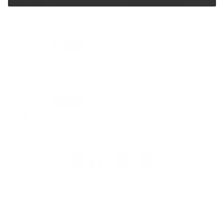
Smútočný oznam - p. Magdaléna
Kolesárová
29. MÁJ 2026
Podujatia
Medzinárodný deň detí
27. MÁJ 2026
Podujatia
Turistický výstup na Ždiar
1
2
16
>
...
Napíšte nám