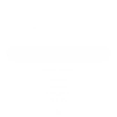
Príloha:
Príloha
*
povinné položky
*
Oboznámil som sa so
spracúvaním osobných údajov
Google reCaptcha Response
Odoslať správu
Rýchle odkazy
Aktuality
História
Fotogaléria
Kontakty