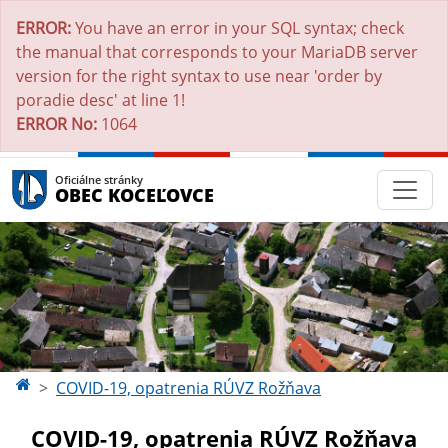
ERROR:
You have an error in your SQL syntax; check
the manual that corresponds to your MariaDB server
version for the right syntax to use near 'order by
poradie desc' at line 1!
ERROR No:
1064
Oficiálne stránky
OBEC KOCEĽOVCE
COVID-19, opatrenia RÚVZ Rožňava
COVID-19, opatrenia RÚVZ Rožňava