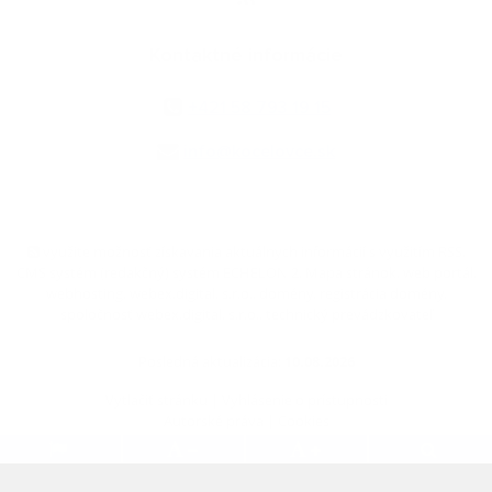
Kontaktné informácie
+421 58 793 19 15
info@kocelovce.sk
využite možnosť získavania aktuálnych informácií s využitím RSS
,
CMS systém (redakčný) systém ECHELON 2,
Mapa stránok
,
web portál
,
webhosting
,
webex.digital, s.r.o.
,
domény
,
registrácia domény
,
spoločnosť webex.digital, s.r.o.
,
technický prevádzkovateľ
Posledná aktualizácia:
10.08.2026
Vytlačiť stránku
|
Vyhlásenie o prístupnosti
Autorské práva
|
Cookies
.
.
.
.
.
.
webdesign
|