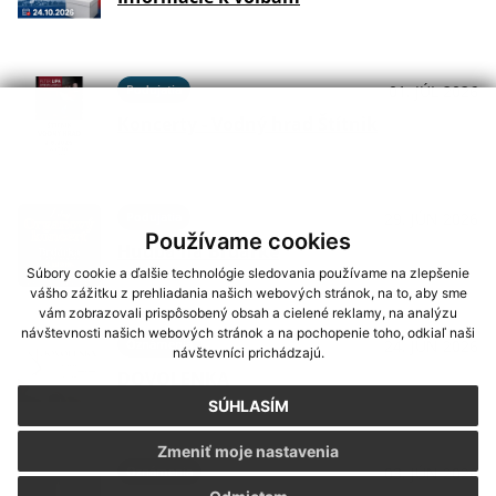
Podujatia
01. JÚL 2026
Koncerty - Vodný hrad Štítnik
Podujatia
29. JÚN 2026
Používame cookies
Hudba na Brdárke
Súbory cookie a ďalšie technológie sledovania používame na zlepšenie
vášho zážitku z prehliadania našich webových stránok, na to, aby sme
vám zobrazovali prispôsobený obsah a cielené reklamy, na analýzu
návštevnosti našich webových stránok a na pochopenie toho, odkiaľ naši
Oznámenia
24. JÚN 2026
návštevníci prichádzajú.
DOVOLENKA
SÚHLASÍM
Zmeniť moje nastavenia
Oznámenia
03. JÚN 2026