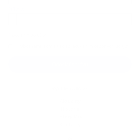
Príloha:
Príloha
*
povinné položky
*
Oboznámil som sa so
spracúvaním osobných údajov
Google reCaptcha Response
Odoslať správu
Rýchle odkazy
Aktuality
História
Fotogaléria
Kontakty