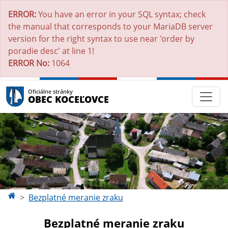
ERROR:
You have an error in your SQL syntax; check
the manual that corresponds to your MariaDB server
version for the right syntax to use near 'order by
poradie desc' at line 1!
ERROR No:
1064
Oficiálne stránky
OBEC KOCEĽOVCE
Bezplatné meranie zraku
Bezplatné meranie zraku