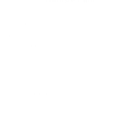
Meno
Priezvisko
E-mailová adresa
*
Meno:
*
Priezvisko:
*
E-mailová adresa:
Text vašej správy...
*
Text vašej správy: