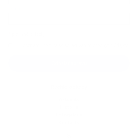
Príloha:
Príloha
*
povinné položky
*
Oboznámil som sa so
spracúvaním osobných údajov
Google reCaptcha Response
Odoslať správu
Rýchle odkazy
Aktuality
História
Fotogaléria
Kontakty