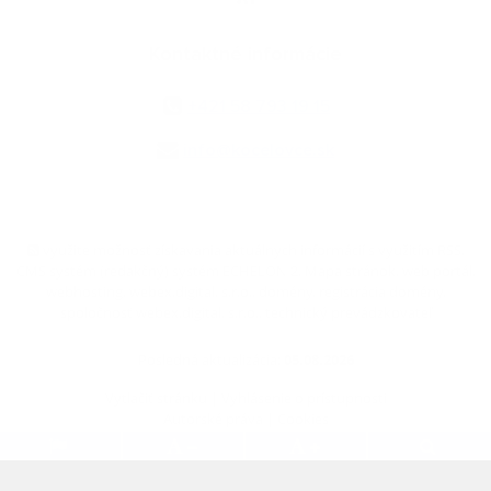
Kontaktné informácie
+421 58 793 19 15
info@kocelovce.sk
využite možnosť získavania aktuálnych informácií s využitím RSS
,
CMS systém (redakčný) systém ECHELON 2,
Mapa stránok
,
web portál
,
webhosting
,
webex.digital, s.r.o.
,
domény
,
registrácia domény
,
spoločnosť webex.digital, s.r.o.
,
technický prevádzkovateľ
Posledná aktualizácia:
05.08.2026
Vytlačiť stránku
|
Vyhlásenie o prístupnosti
Autorské práva
|
Cookies
.
.
.
.
.
.
webdesign
|