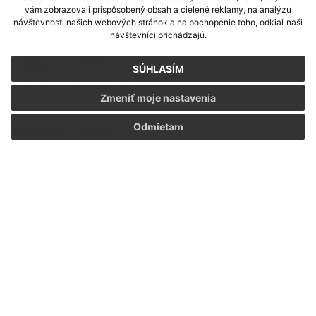
vám zobrazovali prispôsobený obsah a cielené reklamy, na analýzu
návštevnosti našich webových stránok a na pochopenie toho, odkiaľ naši
návštevníci prichádzajú.
Podujatia
01. JÚL 2026
SÚHLASÍM
Koncerty - Vodný hrad Štítnik
Zmeniť moje nastavenia
Odmietam
Podujatia
29. JÚN 2026
Hudba na Brdárke
Oznámenia
24. JÚN 2026
DOVOLENKA
Oznámenia
03. JÚN 2026