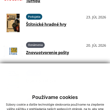
Turňou
Podujatia
23. JÚL 2026
Štítnické hradné hry
Oznámenia
20. JÚL 2026
Znovuotvorenie pošty
Aktuality
13. JÚL 2026
Dolná Strehová
Používame cookies
Aktuality
08. JÚL 2026
Súbory cookie a ďalšie technológie sledovania používame na zlepšenie
Informácie k voľbám
vášho zážitku z prehliadania našich webových stránok, na to, aby sme