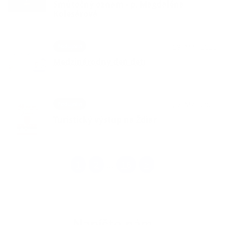
Smútočný oznam - p. Magdaléna
Kolesárová
Podujatia
29. MÁJ 2026
Medzinárodný deň detí
Podujatia
27. MÁJ 2026
Turistický výstup na Ždiar
1
2
16
>
...
Napíšte nám