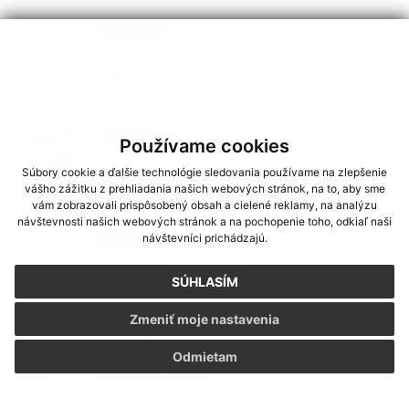
Oznámenia
05. AUG 2026
OVOCOVO - Muštáreň Jablonov nad
Turňou
Podujatia
23. JÚL 2026
Používame cookies
Štítnické hradné hry
Súbory cookie a ďalšie technológie sledovania používame na zlepšenie
vášho zážitku z prehliadania našich webových stránok, na to, aby sme
vám zobrazovali prispôsobený obsah a cielené reklamy, na analýzu
návštevnosti našich webových stránok a na pochopenie toho, odkiaľ naši
návštevníci prichádzajú.
Oznámenia
20. JÚL 2026
Znovuotvorenie pošty
SÚHLASÍM
Zmeniť moje nastavenia
Aktuality
13. JÚL 2026
Odmietam
Dolná Strehová