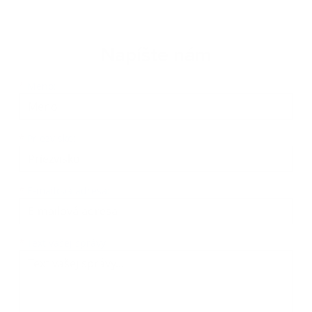
Napíšte nám
Meno
Priezvisko
E-mailová adresa
*
Meno:
*
Priezvisko:
*
E-mailová adresa:
Text vašej správy...
*
Text vašej správy: