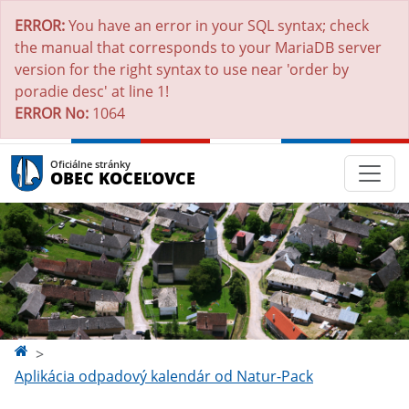
ERROR:
You have an error in your SQL syntax; check
the manual that corresponds to your MariaDB server
version for the right syntax to use near 'order by
poradie desc' at line 1!
ERROR No:
1064
Oficiálne stránky
OBEC KOCEĽOVCE
Aplikácia odpadový kalendár od Natur-Pack