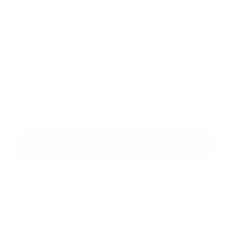
Príloha:
Príloha
*
povinné položky
*
Oboznámil som sa so
spracúvaním osobných údajov
Google reCaptcha Response
Odoslať správu
Rýchle odkazy
Aktuality
História