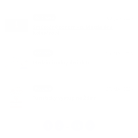
Oznámenia
03. JÚN 2026
Smútočný oznam - p. Magdaléna
Kolesárová
Podujatia
29. MÁJ 2026
Medzinárodný deň detí
Podujatia
27. MÁJ 2026
Turistický výstup na Ždiar
1
2
16
>
...