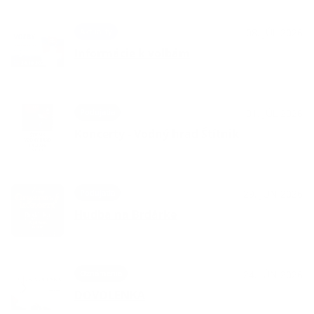
Aktuality
08. JÚL 2026
Informácie k voľbám
Podujatia
01. JÚL 2026
Koncerty - Vodný hrad Štítnik
Podujatia
29. JÚN 2026
Hudba na Brdárke
Oznámenia
24. JÚN 2026
DOVOLENKA