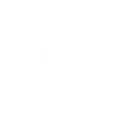
Fotogaléria
Kontakty
Kontaktné informácie
+421 58 793 19 15
info@kocelovce.sk
využite možnosť získavania aktuálnych informácií s využitím RSS
,
CMS systém (redakčný) systém ECHELON 2,
Mapa stránok
,
web portál
,
webhosting
,
webex.digital, s.r.o.
,
domény
,
registrácia domény
,
spoločnosť webex.digital, s.r.o.
,
technický prevádzkovateľ
Posledná aktualizácia:
05.08.2026
Vytlačiť stránku
|
Vyhlásenie o prístupnosti