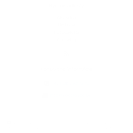
Rýchle odkazy
Aktuality
História
Fotogaléria
Kontakty
Kontaktné informácie
+421 58 793 19 15
info@kocelovce.sk
využite možnosť získavania aktuálnych informácií s využitím RSS
,
CMS systém (redakčný) systém ECHELON 2,
Mapa stránok
,
web portál
,