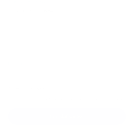
Text vašej správy...
*
Text vašej správy:
Príloha:
Príloha
*
povinné položky
*
Oboznámil som sa so
spracúvaním osobných údajov
Google reCaptcha Response
Odoslať správu