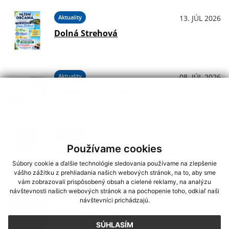
Aktuality
13. JÚL 2026
Dolná Strehová
Aktuality
08. JÚL 2026
Informácie k voľbám
Podujatia
01. JÚL 2026
Používame cookies
Koncerty - Vodný hrad Štítnik
Súbory cookie a ďalšie technológie sledovania používame na zlepšenie
vášho zážitku z prehliadania našich webových stránok, na to, aby sme
vám zobrazovali prispôsobený obsah a cielené reklamy, na analýzu
návštevnosti našich webových stránok a na pochopenie toho, odkiaľ naši
Podujatia
29. JÚN 2026
návštevníci prichádzajú.
Hudba na Brdárke
SÚHLASÍM