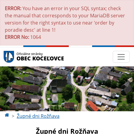
ERROR:
You have an error in your SQL syntax; check
the manual that corresponds to your MariaDB server
version for the right syntax to use near 'order by
poradie desc' at line 1!
ERROR No:
1064
Oficiálne stránky
OBEC KOCEĽOVCE
Župné dni Rožňava
Župné dni Rožňava