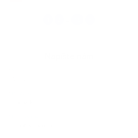
1
2
16
>
...
Napíšte nám
Meno
Priezvisko
E-mailová adresa
*
Meno:
*
Priezvisko:
*
E-mailová adresa: