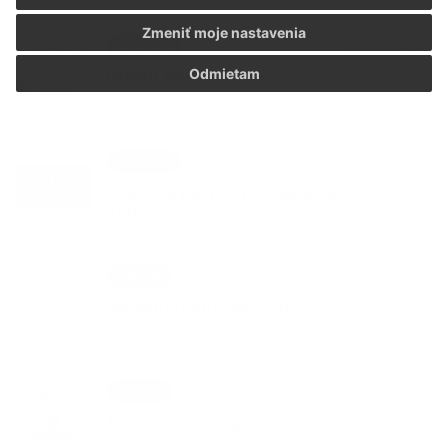
Zmeniť moje nastavenia
Oznámenia
24. JÚN 2026
Odmietam
DOVOLENKA
Oznámenia
03. JÚN 2026
Smútočný oznam - p. Magdaléna
Kolesárová
Podujatia
29. MÁJ 2026
Medzinárodný deň detí
Podujatia
27. MÁJ 2026
Turistický výstup na Ždiar