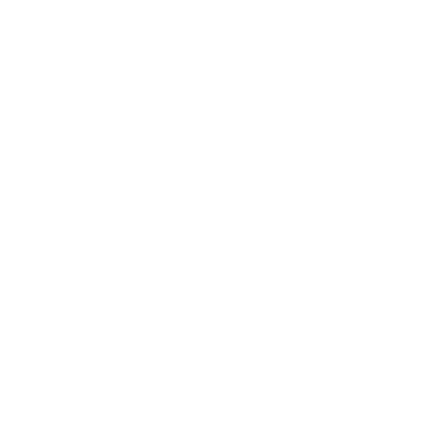
*
Priezvisko:
*
E-mailová adresa:
Text vašej správy...
*
Text vašej správy:
Príloha:
Príloha