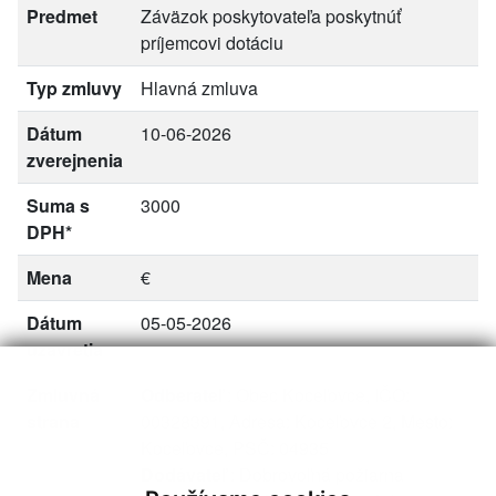
Predmet
Záväzok poskytovateľa poskytnúť
príjemcovi dotáciu
Typ zmluvy
Hlavná zmluva
Dátum
10-06-2026
zverejnenia
Suma s
3000
DPH*
Mena
€
Dátum
05-05-2026
uzavretia
Zmluvná
Odberateľ
: Obec Koceľovce, IČO:
strana
00328391, Adresa: Koceľovce 2, Mesto:
Koceľovce, PSČ: 04935
Dodávateľ
: Dobrovoľná požiarna