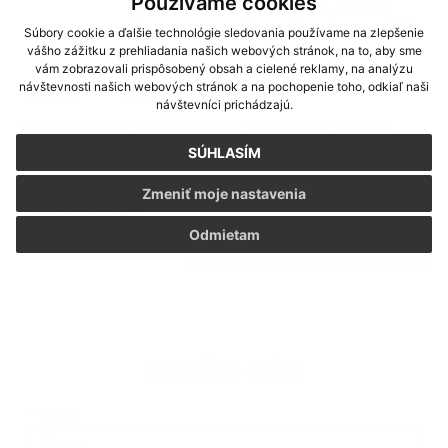
Používame cookies
ochrana SR, IČO: 00177474, Adresa:
Kutuzovova 17, Mesto: Bratislava 3, PSČ:
Súbory cookie a ďalšie technológie sledovania používame na zlepšenie
83103
vášho zážitku z prehliadania našich webových stránok, na to, aby sme
vám zobrazovali prispôsobený obsah a cielené reklamy, na analýzu
návštevnosti našich webových stránok a na pochopenie toho, odkiaľ naši
Prílohy
2026-06-10-11-37.pdf
návštevníci prichádzajú.
*
Uvedená cena je konečná. Ak je dodávateľ platcom
DPH, cena je vrátane DPH.
SÚHLASÍM
Zmeniť moje nastavenia
zoznam zmlúv
Odmietam
Generované portálom
Uradne.sk
Napíšte nám
Meno
Priezvisko
E-mailová adresa
*
Meno: