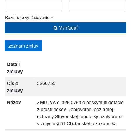
Rozšírené vyhľadávanie
Vyhľadať
zoznam zmlúv
Detail
zmluvy
3260753
Číslo
zmluvy
Názov
ZMLUVA č. 326 0753 o poskytnutí dotácie
z prostriedkov Dobrovoľnej požiarnej
ochrany Slovenskej republiky uzatvorená
v zmysle § 51 Občianskeho zákonníka