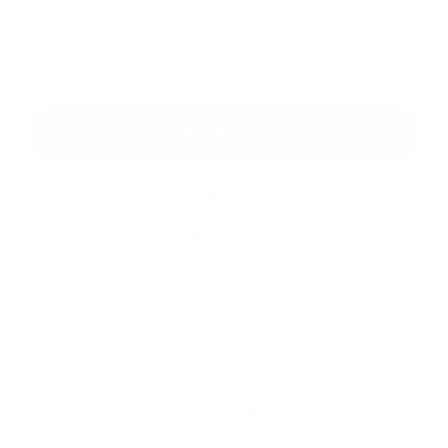
*
povinné položky
*
Oboznámil som sa so
spracúvaním osobných údajov
Google reCaptcha Response
Odoslať správu
Rýchle odkazy
Aktuality
História
Fotogaléria
Kontakty
Kontaktné informácie