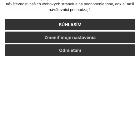
návštevnosti našich webových stránok a na pochopenie toho, odkiaľ naši
zoznam zmlúv
návštevníci prichádzajú.
Generované portálom
Uradne.sk
SÚHLASÍM
Zmeniť moje nastavenia
Odmietam
Napíšte nám
Meno
Priezvisko
E-mailová adresa
*
Meno:
*
Priezvisko:
*
E-mailová adresa: