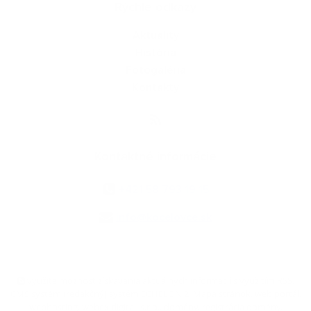
Rýchle odkazy
Aktuality
História
Fotogaléria
Kontakty
Kontaktné informácie
+421 58 793 19 15
info@kocelovce.sk
využite možnosť získavania aktuálnych informácií s využitím RSS
,
CMS systém (redakčný) systém ECHELON 2,
Mapa stránok
,
web portál
,
webhosting
,
webex.digital, s.r.o.
,
domény
,
registrácia domény
,