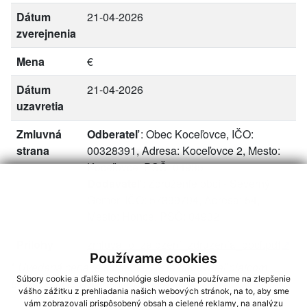
Dátum
21-04-2026
zverejnenia
Mena
€
Dátum
21-04-2026
uzavretia
Zmluvná
Odberateľ
: Obec Koceľovce, IČO:
strana
00328391, Adresa: Koceľovce 2, Mesto:
Koceľovce, PSČ: 04935
Dodávateľ
: Združenie obcí - Severný
Gemer, IČO: 57399794, Adresa: 54,
Mesto: Honce, PSČ: 04932
Prílohy
zmluva_o_zalozeni_zdruzenia_obci.pdf
Používame cookies
*
Uvedená cena je konečná. Ak je dodávateľ platcom
Súbory cookie a ďalšie technológie sledovania používame na zlepšenie
DPH, cena je vrátane DPH.
vášho zážitku z prehliadania našich webových stránok, na to, aby sme
vám zobrazovali prispôsobený obsah a cielené reklamy, na analýzu