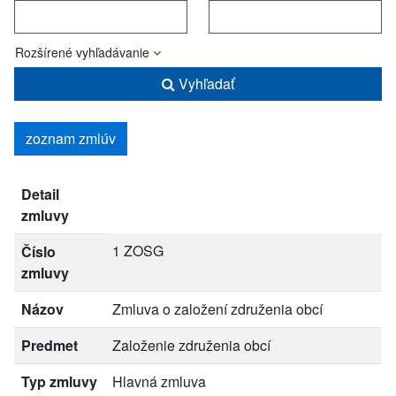
Rozšírené vyhľadávanie
Vyhľadať
zoznam zmlúv
Detail
zmluvy
1 ZOSG
Číslo
zmluvy
Názov
Zmluva o založení združenia obcí
Predmet
Založenie združenia obcí
Typ zmluvy
Hlavná zmluva