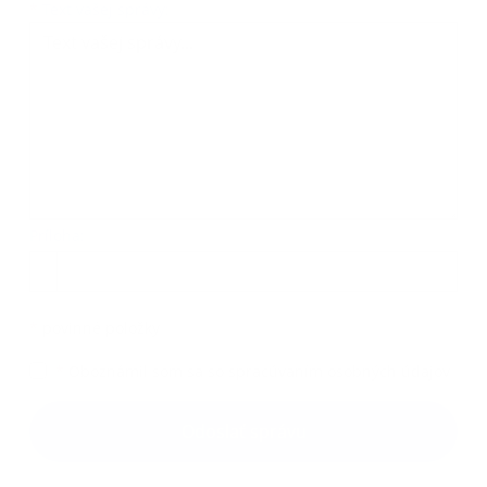
Text vašej správy...
*
Text vašej správy:
Príloha:
Príloha
*
povinné položky
*
Oboznámil som sa so
spracúvaním osobných údajov
Google reCaptcha Response
Odoslať správu