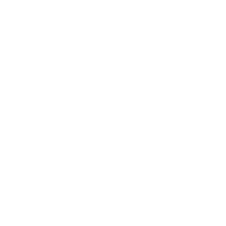
*
Priezvisko:
*
E-mailová adresa:
Text vašej správy...
*
Text vašej správy:
Príloha:
Príloha