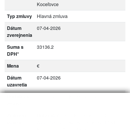
Koceľovce
Typ zmluvy
Hlavná zmluva
Dátum
07-04-2026
zverejnenia
Suma s
33136.2
DPH*
Mena
€
Dátum
07-04-2026
uzavretia
Dodatky k
Dodatok č.1 ku Kúpnej zmluve
zmluve
Zmluvná
Odberateľ
: Obec Koceľovce, IČO:
strana
00328391, Adresa: Koceľovce 2, Mesto:
Koceľovce, PSČ: 04935