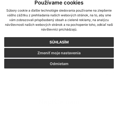
Používame cookies
Dodávateľ
: ZORA - MIMEX servis, s.r.o.,
Súbory cookie a ďalšie technológie sledovania používame na zlepšenie
IČO: 36170291, Adresa: Brzotín č. 376,
vášho zážitku z prehliadania našich webových stránok, na to, aby sme
Mesto: Brzotín, PSČ: 04951
vám zobrazovali prispôsobený obsah a cielené reklamy, na analýzu
návštevnosti našich webových stránok a na pochopenie toho, odkiaľ naši
Prílohy
kupna_zmluva.pdf
návštevníci prichádzajú.
*
Uvedená cena je konečná. Ak je dodávateľ platcom
SÚHLASÍM
DPH, cena je vrátane DPH.
Zmeniť moje nastavenia
zoznam zmlúv
Odmietam
Generované portálom
Uradne.sk
Napíšte nám
Meno
Priezvisko
E-mailová adresa
*
Meno: