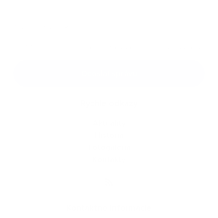
*
povinné položky
*
Oboznámil som sa so
spracúvaním osobných údajov
Google reCaptcha Response
Odoslať správu
Rýchle odkazy
Aktuality
História
Fotogaléria
Kontakty
Kontaktné informácie