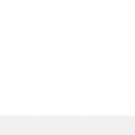
Kontaktné informácie
+421 58 793 19 15
info@kocelovce.sk
využite možnosť získavania aktuálnych informácií s využitím RSS
,
CMS systém (redakčný) systém ECHELON 2,
Mapa stránok
,
web portál
,
webhosting
,
webex.digital, s.r.o.
,
domény
,
registrácia domény
,
spoločnosť webex.digital, s.r.o.
,
technický prevádzkovateľ
Posledná aktualizácia:
05.08.2026
Vytlačiť stránku
|
Vyhlásenie o prístupnosti
Autorské práva
|
Cookies
.
.
.
.
.
.
webdesign
|