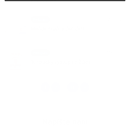
Kolesárová
29. MÁJ 2026
Podujatia
Medzinárodný deň detí
27. MÁJ 2026
Podujatia
Turistický výstup na Ždiar
1
2
16
>
...
Napíšte nám