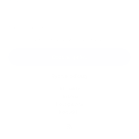
Príloha:
Príloha
*
povinné položky
*
Oboznámil som sa so
spracúvaním osobných údajov
Google reCaptcha Response
Odoslať správu
Rýchle odkazy
Aktuality
História
Fotogaléria
Kontakty