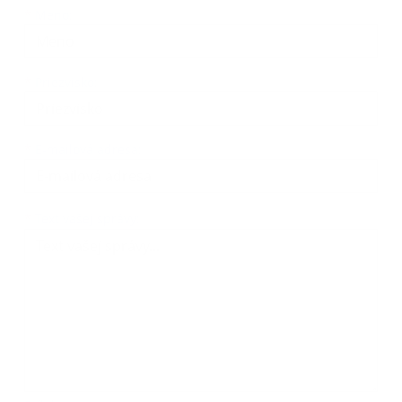
Meno
Priezvisko
E-mailová adresa
*
Meno:
*
Priezvisko:
*
E-mailová adresa:
Text vašej správy...
*
Text vašej správy: