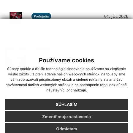
01. JÚL 2026
Podujatia
Koncerty - Vodný hrad Štítnik
29. JÚN 2026
Podujatia
Hudba na Brdárke
Používame cookies
Súbory cookie a ďalšie technológie sledovania používame na zlepšenie
vášho zážitku z prehliadania našich webových stránok, na to, aby sme
vám zobrazovali prispôsobený obsah a cielené reklamy, na analýzu
24. JÚN 2026
Oznámenia
návštevnosti našich webových stránok a na pochopenie toho, odkiaľ naši
návštevníci prichádzajú.
DOVOLENKA
SÚHLASÍM
Zmeniť moje nastavenia
03. JÚN 2026
Oznámenia
Smútočný oznam - p. Magdaléna
Odmietam