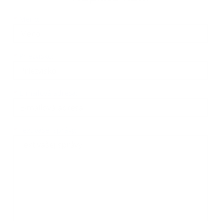
Meno
Priezvisko
E-mailová adresa
*
Meno:
*
Priezvisko:
*
E-mailová adresa:
Text vašej správy...
*
Text vašej správy: