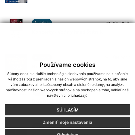
Podujatia
01. JÚL 2026
Koncerty - Vodný hrad Štítnik
Podujatia
29. JÚN 2026
Používame cookies
Hudba na Brdárke
Súbory cookie a ďalšie technológie sledovania používame na zlepšenie
vášho zážitku z prehliadania našich webových stránok, na to, aby sme
vám zobrazovali prispôsobený obsah a cielené reklamy, na analýzu
návštevnosti našich webových stránok a na pochopenie toho, odkiaľ naši
Oznámenia
24. JÚN 2026
návštevníci prichádzajú.
DOVOLENKA
SÚHLASÍM
Zmeniť moje nastavenia
Oznámenia
03. JÚN 2026
Odmietam