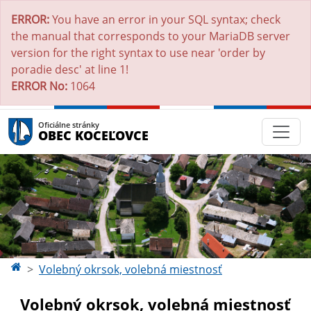
ERROR:
You have an error in your SQL syntax; check
the manual that corresponds to your MariaDB server
version for the right syntax to use near 'order by
poradie desc' at line 1!
ERROR No:
1064
Oficiálne stránky
OBEC KOCEĽOVCE
Volebný okrsok, volebná miestnosť
Volebný okrsok, volebná miestnosť