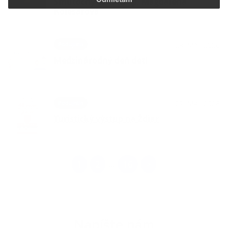
Smútočný oznam - p. Magdaléna
Kolesárová
Podujatia
29. MÁJ 2026
Medzinárodný deň detí
Podujatia
27. MÁJ 2026
Turistický výstup na Ždiar
1
2
16
>
...
Napíšte nám