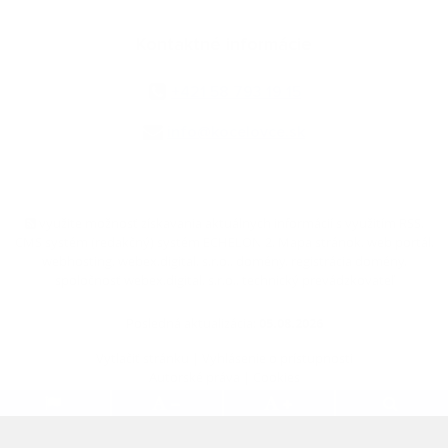
Kontaktné informácie
+421 58 793 19 15
info@kocelovce.sk
využite možnosť získavania aktuálnych informácií s využitím RSS
,
CMS systém (redakčný) systém ECHELON 2,
Mapa stránok
,
web portál
,
webhosting
,
webex.digital, s.r.o.
,
domény
,
registrácia domény
,
spoločnosť webex.digital, s.r.o.
,
technický prevádzkovateľ
Posledná aktualizácia:
05.08.2026
Vytlačiť stránku
|
Vyhlásenie o prístupnosti
Autorské práva
|
Cookies
.
.
.
.
.
.
webdesign
|