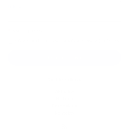
Príloha:
Príloha
*
povinné položky
*
Oboznámil som sa so
spracúvaním osobných údajov
Google reCaptcha Response
Odoslať správu
Rýchle odkazy
Aktuality
História
Fotogaléria
Kontakty