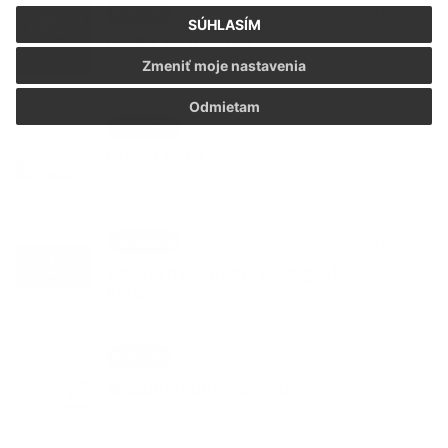
Podujatia
29. JÚN 2026
SÚHLASÍM
Hudba na Brdárke
Zmeniť moje nastavenia
Odmietam
Oznámenia
24. JÚN 2026
DOVOLENKA
Oznámenia
03. JÚN 2026
Smútočný oznam - p. Magdaléna
Kolesárová
Podujatia
29. MÁJ 2026
Medzinárodný deň detí