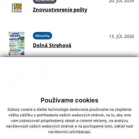
20. JÚL 2026
Znovuotvorenie pošty
Aktuality
13. JÚL 2026
Dolná Strehová
Aktuality
08. JÚL 2026
Informácie k voľbám
Používame cookies
Podujatia
01. JÚL 2026
Súbory cookie a ďalšie technológie sledovania používame na zlepšenie
vášho zážitku z prehliadania našich webových stránok, na to, aby sme
Koncerty - Vodný hrad Štítnik
vám zobrazovali prispôsobený obsah a cielené reklamy, na analýzu
návštevnosti našich webových stránok a na pochopenie toho, odkiaľ naši
návštevníci prichádzajú.