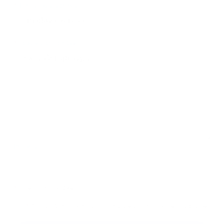
*
E-mailová adresa:
Text vašej správy...
*
Text vašej správy:
Príloha:
Príloha
*
povinné položky
*
Oboznámil som sa so
spracúvaním osobných údajov