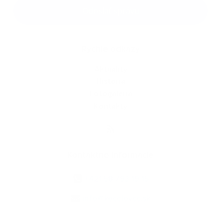
Google reCaptcha Response
Odoslať správu
Rýchle odkazy
Aktuality
História
Fotogaléria
Kontakty
Kontaktné informácie
+421 58 793 19 15
info@kocelovce.sk