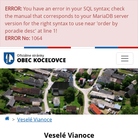
ERROR:
You have an error in your SQL syntax; check
the manual that corresponds to your MariaDB server
version for the right syntax to use near 'order by
poradie desc' at line 1!
ERROR No:
1064
Oficiálne stránky
OBEC KOCEĽOVCE
Veselé Vianoce
Veselé Vianoce