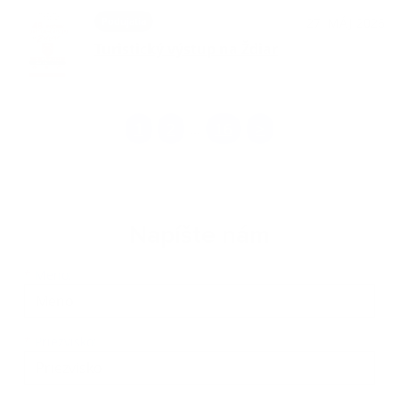
Podujatia
27. MÁJ 2026
Turistický výstup na Ždiar
1
2
16
>
...
Napíšte nám
Meno
Priezvisko
E-mailová adresa
*
Meno:
*
Priezvisko: