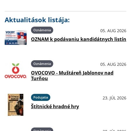
Aktualitások listája:
Oznámenia
05. AUG 2026
OZNAM k podávaniu kandidátnych listín
Oznámenia
05. AUG 2026
OVOCOVO - Muštáreň Jablonov nad
Turňou
Podujatia
23. JÚL 2026
Štítnické hradné hry
Oznámenia