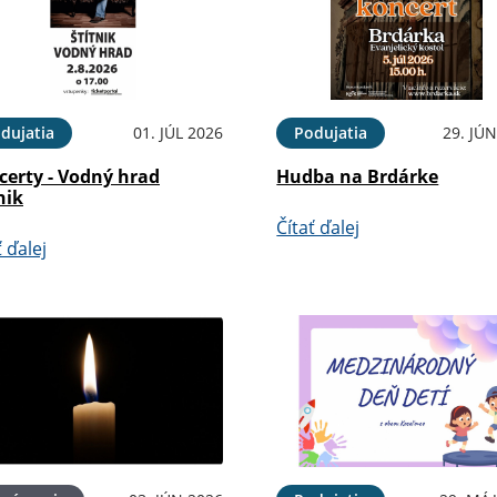
dujatia
01. JÚL 2026
Podujatia
29. JÚ
certy - Vodný hrad
Hudba na Brdárke
nik
Čítať ďalej
ť ďalej