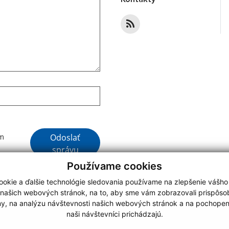
Google reCaptcha Response
Odoslať
ím
správu
Používame cookies
okie a ďalšie technológie sledovania používame na zlepšenie vášho
 našich webových stránok, na to, aby sme vám zobrazovali prispôs
my, na analýzu návštevnosti našich webových stránok a na pochopeni
webdesign
|
naši návštevníci prichádzajú.
.
,
o.
,