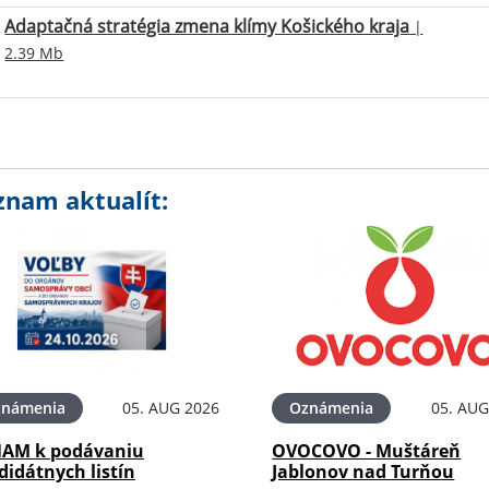
Adaptačná stratégia zmena klímy Košického kraja
|
2.39 Mb
znam aktualít:
známenia
05. AUG 2026
Oznámenia
05. AUG
AM k podávaniu
OVOCOVO - Muštáreň
didátnych listín
Jablonov nad Turňou