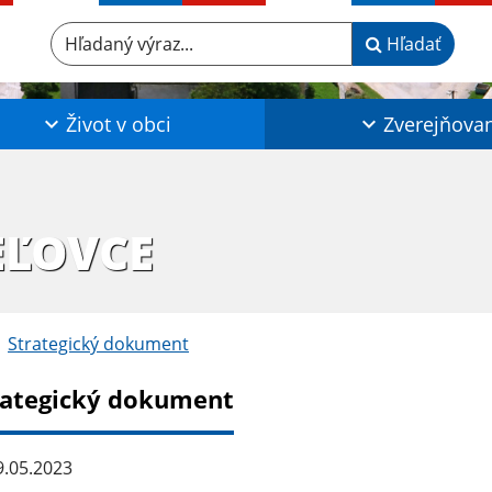
Hľadaný výraz...
Hľadať
Život v obci
Zverejňova
EĽOVCE
Strategický dokument
rategický dokument
.05.2023