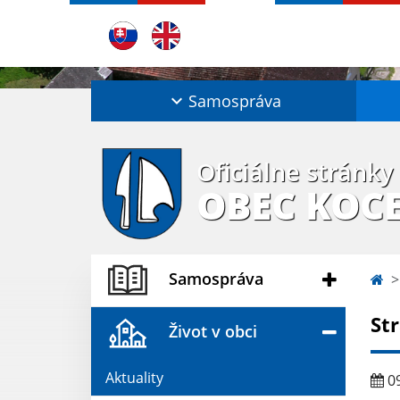
Samospráva
Oficiálne stránky
OBEC KOC
Samospráva
St
Život v obci
Aktuality
09