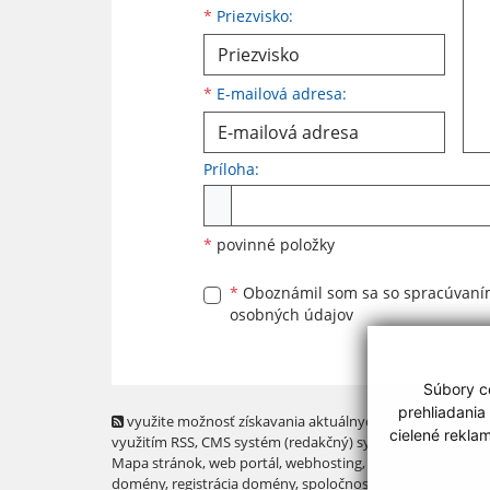
*
Priezvisko:
*
E-mailová adresa:
Príloha:
Príloha
*
povinné položky
*
Oboznámil som sa so
spracúvan
osobných údajov
Súbory co
prehliadania
využite možnosť získavania aktuálnych informácií s
cielené rekla
využitím RSS
, CMS systém (redakčný) systém ECHELON 2,
Mapa stránok
,
web portál
,
webhosting
,
webex.digital, s.r.o
domény
,
registrácia domény
,
spoločnosť webex.digital, s.r.