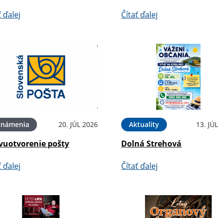
ť ďalej
Čítať ďalej
známenia
20. JÚL 2026
Aktuality
13. JÚ
vuotvorenie pošty
Dolná Strehová
ť ďalej
Čítať ďalej