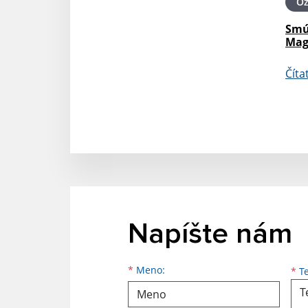
O
Smú
Mag
Číta
Napíšte nám
Meno
Priezvisko
E-mailová adresa
*
Meno:
*
Te