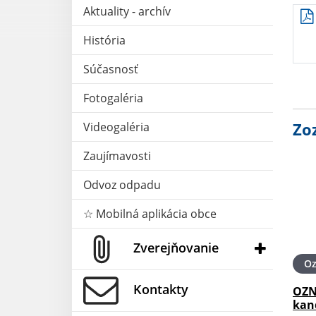
Aktuality - archív
História
Súčasnosť
Fotogaléria
Zo
Videogaléria
Zaujímavosti
Odvoz odpadu
☆ Mobilná aplikácia obce
Zverejňovanie
O
Kontakty
OZN
kan