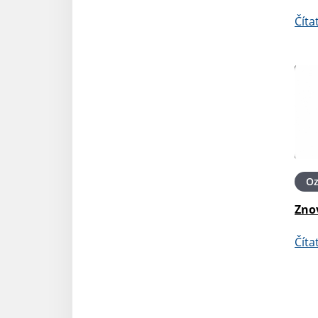
Číta
O
Zno
Číta