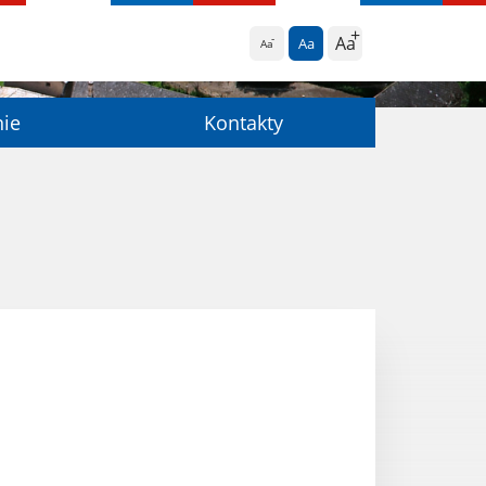
Aa
Aa
Aa
nie
Kontakty