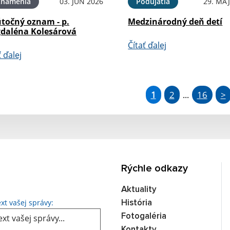
známenia
03. JÚN 2026
Podujatia
29. MÁJ
točný oznam - p.
Medzinárodný deň detí
daléna Kolesárová
Čítať ďalej
ť ďalej
1
2
16
>
...
Rýchle odkazy
Aktuality
Text vašej správy...
xt vašej správy:
História
Fotogaléria
Kontakty