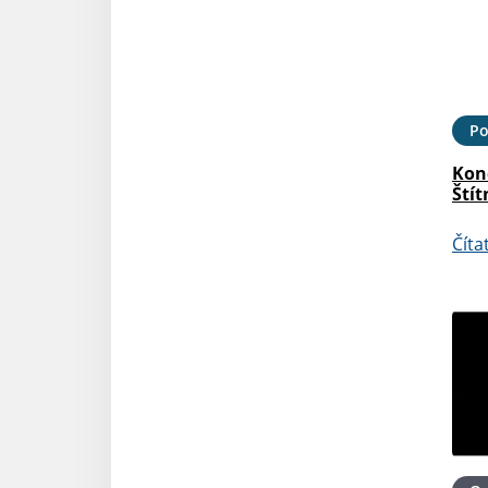
Po
Kon
Štít
Číta