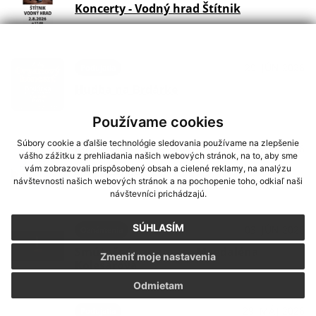
Koncerty - Vodný hrad Štítnik
29. JÚN 2026
Podujatia
Hudba na Brdárke
Používame cookies
Súbory cookie a ďalšie technológie sledovania používame na zlepšenie
24. JÚN 2026
Oznámenia
vášho zážitku z prehliadania našich webových stránok, na to, aby sme
vám zobrazovali prispôsobený obsah a cielené reklamy, na analýzu
DOVOLENKA
návštevnosti našich webových stránok a na pochopenie toho, odkiaľ naši
návštevníci prichádzajú.
SÚHLASÍM
03. JÚN 2026
Oznámenia
Smútočný oznam - p. Magdaléna
Zmeniť moje nastavenia
Kolesárová
Odmietam
29. MÁJ 2026
Podujatia