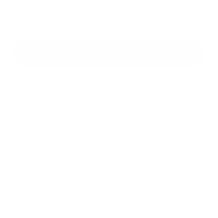
*
povinné položky
*
Oboznámil som sa so
spracúvaním osobných údajov
Google reCaptcha Response
Odoslať správu
Rýchle odkazy
Aktuality
História
Fotogaléria
Kontakty
Kontaktné informácie
+421 58 793 19 15