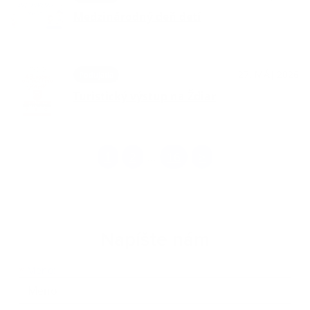
Medzinárodný deň detí
27. MÁJ 2026
Podujatia
Turistický výstup na Ždiar
1
2
16
>
...
Napíšte nám
Meno
Priezvisko
E-mailová adresa
*
Meno: