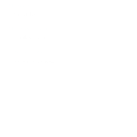
*
Priezvisko:
*
E-mailová adresa:
Text vašej správy...
*
Text vašej správy:
Príloha:
Príloha