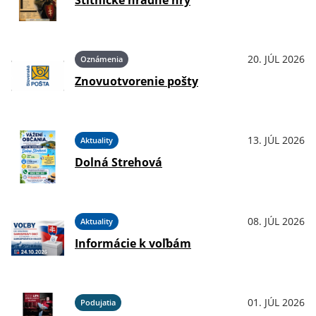
Štítnické hradné hry
20. JÚL 2026
Oznámenia
Znovuotvorenie pošty
13. JÚL 2026
Aktuality
Dolná Strehová
08. JÚL 2026
Aktuality
Informácie k voľbám
01. JÚL 2026
Podujatia