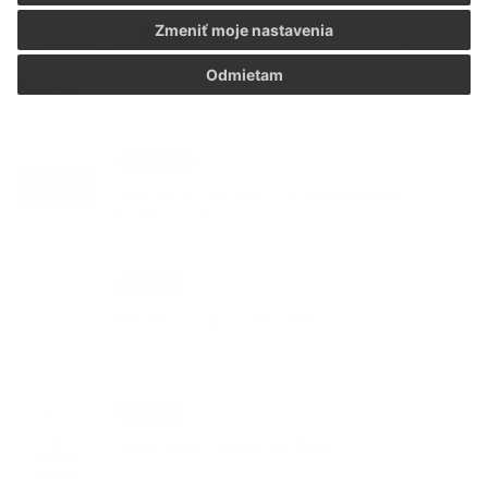
Zmeniť moje nastavenia
Oznámenia
24. JÚN 2026
DOVOLENKA
Odmietam
Oznámenia
03. JÚN 2026
Smútočný oznam - p. Magdaléna
Kolesárová
Podujatia
29. MÁJ 2026
Medzinárodný deň detí
Podujatia
27. MÁJ 2026
Turistický výstup na Ždiar