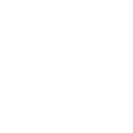
Rýchle odkazy
Aktuality
História
Fotogaléria
Kontakty
Kontaktné informácie
+421 58 793 19 15
info@kocelovce.sk
využite možnosť získavania aktuálnych informácií s využitím RSS
,
CMS systém (redakčný) systém ECHELON 2,
Mapa stránok
,
web portál
,
webhosting
,
webex.digital, s.r.o.
,
domény
,
registrácia domény
,