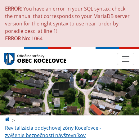
ERROR:
You have an error in your SQL syntax; check
the manual that corresponds to your MariaDB server
version for the right syntax to use near 'order by
poradie desc' at line 1!
ERROR No:
1064
Oficiálne stránky
OBEC KOCEĽOVCE
Revitalizácia oddychovej zóny Koceľovce -
zvýšenie bezpečnosti návštevníkov