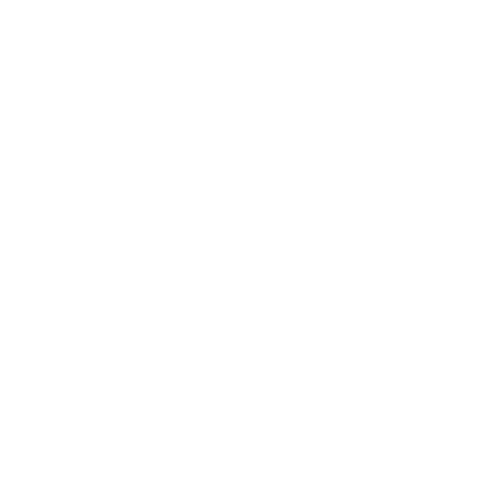
Príloha:
Príloha
*
povinné položky
*
Oboznámil som sa so
spracúvaním osobných údajov
Google reCaptcha Response
Odoslať správu