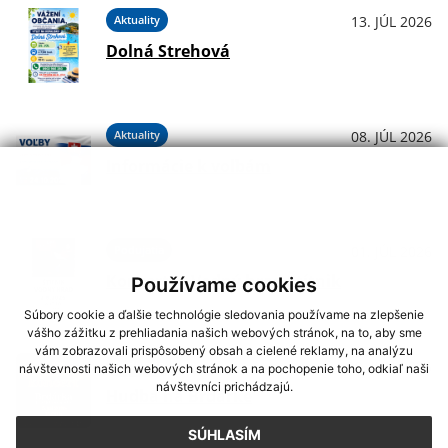
Aktuality
13. JÚL 2026
Dolná Strehová
Aktuality
08. JÚL 2026
Informácie k voľbám
Podujatia
01. JÚL 2026
Koncerty - Vodný hrad Štítnik
Používame cookies
Súbory cookie a ďalšie technológie sledovania používame na zlepšenie
vášho zážitku z prehliadania našich webových stránok, na to, aby sme
vám zobrazovali prispôsobený obsah a cielené reklamy, na analýzu
Podujatia
29. JÚN 2026
návštevnosti našich webových stránok a na pochopenie toho, odkiaľ naši
návštevníci prichádzajú.
Hudba na Brdárke
SÚHLASÍM