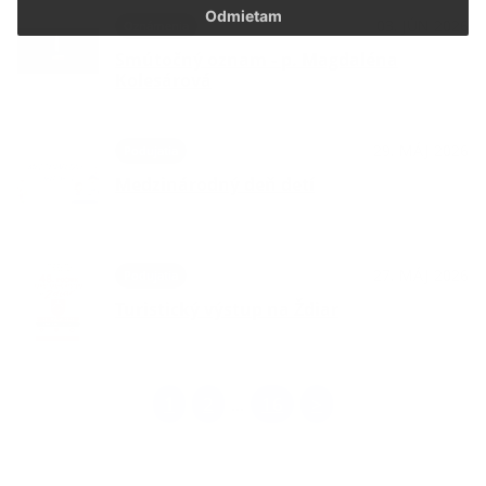
Odmietam
03. JÚN 2026
Oznámenia
Smútočný oznam - p. Magdaléna
Kolesárová
29. MÁJ 2026
Podujatia
Medzinárodný deň detí
27. MÁJ 2026
Podujatia
Turistický výstup na Ždiar
1
2
16
>
...