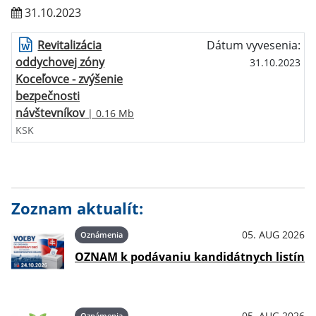
31.10.2023
Revitalizácia
Dátum vyvesenia:
oddychovej zóny
31.10.2023
Koceľovce - zvýšenie
bezpečnosti
návštevníkov
| 0.16 Mb
KSK
Zoznam aktualít:
05. AUG 2026
Oznámenia
OZNAM k podávaniu kandidátnych listín
05. AUG 2026
Oznámenia