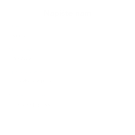
Napíšte nám
Meno
Priezvisko
E-mailová adresa
*
Meno:
*
Priezvisko:
*
E-mailová adresa:
Text vašej správy...
*
Text vašej správy: