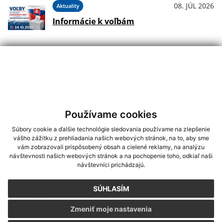
08. JÚL 2026
Aktuality
Informácie k voľbám
01. JÚL 2026
Podujatia
Koncerty - Vodný hrad Štítnik
Používame cookies
29. JÚN 2026
Podujatia
Súbory cookie a ďalšie technológie sledovania používame na zlepšenie
Hudba na Brdárke
vášho zážitku z prehliadania našich webových stránok, na to, aby sme
vám zobrazovali prispôsobený obsah a cielené reklamy, na analýzu
návštevnosti našich webových stránok a na pochopenie toho, odkiaľ naši
návštevníci prichádzajú.
24. JÚN 2026
Oznámenia
SÚHLASÍM
DOVOLENKA
Zmeniť moje nastavenia