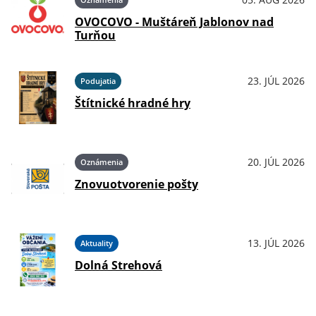
OVOCOVO - Muštáreň Jablonov nad
Turňou
23. JÚL 2026
Podujatia
Štítnické hradné hry
20. JÚL 2026
Oznámenia
Znovuotvorenie pošty
13. JÚL 2026
Aktuality
Dolná Strehová