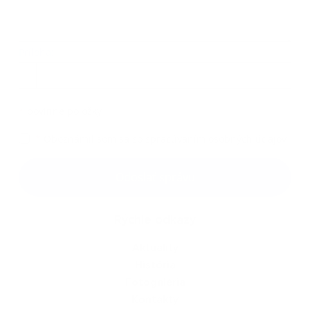
Príloha:
Príloha
*
povinné položky
*
Oboznámil som sa so
spracúvaním osobných údajov
Google reCaptcha Response
Odoslať správu
Rýchle odkazy
Aktuality
História
Fotogaléria
Kontakty