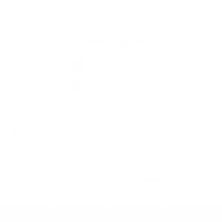
Kontaktné informácie
+421 58 793 19 15
info@kocelovce.sk
využite možnosť získavania aktuálnych informácií s využitím RSS
,
CMS systém (redakčný) systém ECHELON 2,
Mapa stránok
,
web portál
,
webhosting
,
webex.digital, s.r.o.
,
domény
,
registrácia domény
,
spoločnosť webex.digital, s.r.o.
,
technický prevádzkovateľ
Posledná aktualizácia:
05.08.2026
Vytlačiť stránku
|
Vyhlásenie o prístupnosti
Autorské práva
|
Cookies
.
.
.
.
.
.