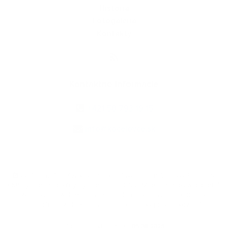
História
Fotogaléria
Kontakty
Kontaktné informácie
+421 58 793 19 15
info@kocelovce.sk
využite možnosť získavania aktuálnych informácií s využitím RSS
,
CMS systém (redakčný) systém ECHELON 2,
Mapa stránok
,
web portál
,
webhosting
,
webex.digital, s.r.o.
,
domény
,
registrácia domény
,
spoločnosť webex.digital, s.r.o.
,
technický prevádzkovateľ
Posledná aktualizácia:
05.08.2026