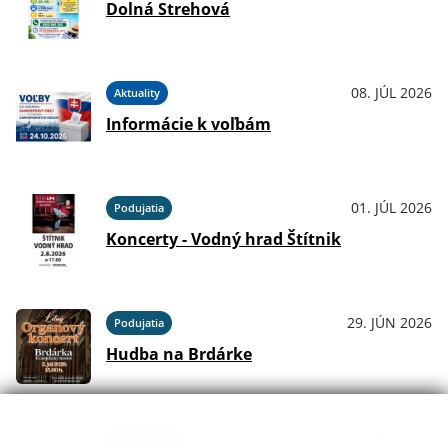
Dolná Strehová
08. JÚL 2026
Aktuality
Informácie k voľbám
01. JÚL 2026
Podujatia
Koncerty - Vodný hrad Štítnik
29. JÚN 2026
Podujatia
Hudba na Brdárke
24. JÚN 2026
Oznámenia