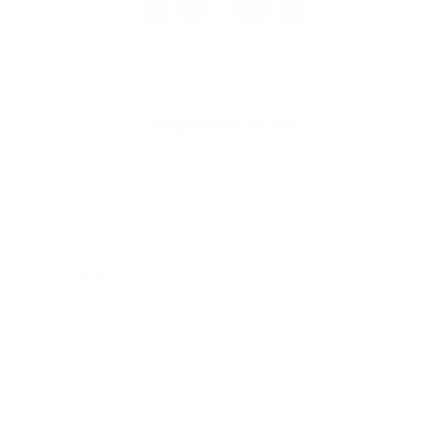
1
2
16
>
...
Napíšte nám
Meno
Priezvisko
E-mailová adresa
*
Meno:
*
Priezvisko:
*
E-mailová adresa:
Text vašej správy...
*
Text vašej správy: