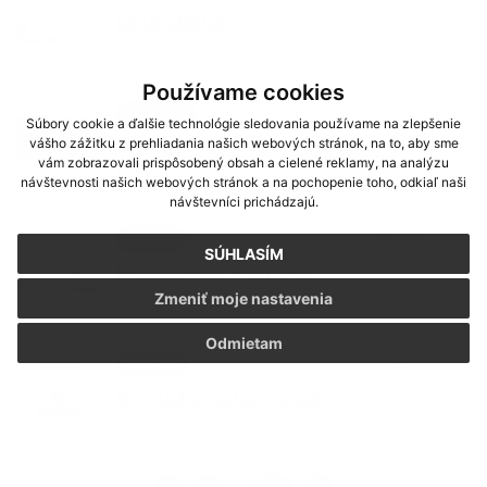
DOVOLENKA
Používame cookies
03. JÚN 2026
Oznámenia
Súbory cookie a ďalšie technológie sledovania používame na zlepšenie
vášho zážitku z prehliadania našich webových stránok, na to, aby sme
Smútočný oznam - p. Magdaléna
vám zobrazovali prispôsobený obsah a cielené reklamy, na analýzu
Kolesárová
návštevnosti našich webových stránok a na pochopenie toho, odkiaľ naši
návštevníci prichádzajú.
29. MÁJ 2026
Podujatia
SÚHLASÍM
Medzinárodný deň detí
Zmeniť moje nastavenia
Odmietam
27. MÁJ 2026
Podujatia
Turistický výstup na Ždiar