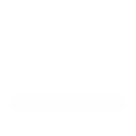
Príloha:
Príloha
*
povinné položky
*
Oboznámil som sa so
spracúvaním osobných údajov
Google reCaptcha Response
Odoslať správu
Rýchle odkazy
Aktuality