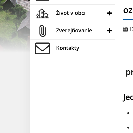
O
Život v obci
12
Zverejňovanie
Kontakty
p
Je