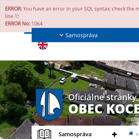
ERROR:
You have an error in your SQL syntax; check the m
line 1!
ERROR No:
1064
Samospráva
Oficiálne stránky
OBEC KOC
Samospráva