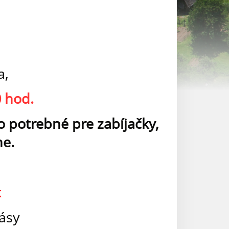
a,
0 hod.
 potrebné pre zabíjačky,
ne.
k
básy