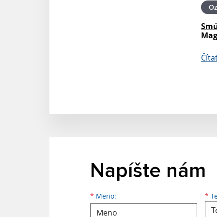
O
Smú
Mag
Číta
Napíšte nám
Meno
Priezvisko
E-mailová adresa
*
Meno:
*
Te