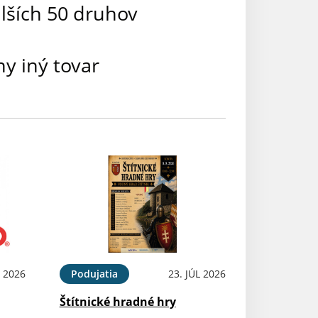
alších 50 druhov
ny iný tovar
 2026
Podujatia
23. JÚL 2026
Štítnické hradné hry