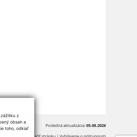
 zážitku z
obený obsah a
Posledná aktualizácia:
05.08.2026
e toho, odkiaľ
Vytlačiť stránku
|
Vyhlásenie o prístupnosti