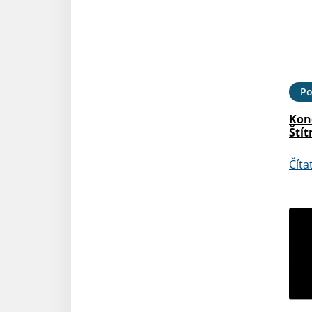
Po
Kon
Štít
Číta