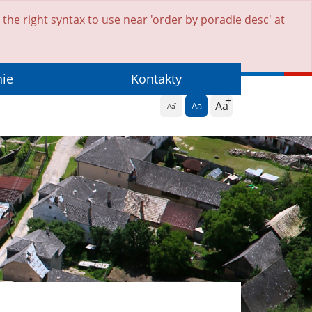
he right syntax to use near 'order by poradie desc' at
nie
Kontakty
Aa
Aa
Aa