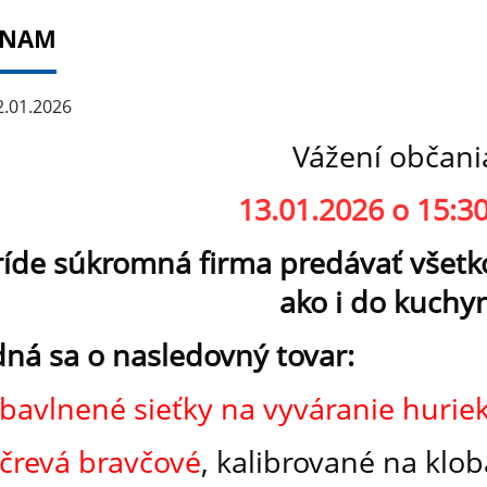
ZNAM
.01.2026
Vážení občani
13.01.2026 o 15:3
ríde súkromná firma predávať všetko
ako i do kuchy
dná sa o nasledovný tovar:
bavlnené sieťky na vyváranie hurie
črevá bravčové
, kalibrované na klo