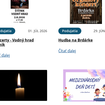
dujatia
01. JÚL 2026
Podujatia
29. JÚ
certy - Vodný hrad
Hudba na Brdárke
nik
Čítať ďalej
ť ďalej