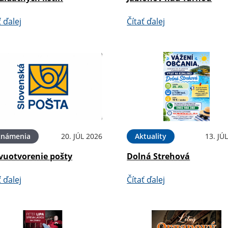
ť ďalej
Čítať ďalej
známenia
20. JÚL 2026
Aktuality
13. JÚ
vuotvorenie pošty
Dolná Strehová
ť ďalej
Čítať ďalej