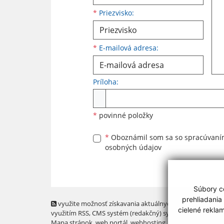
*
Priezvisko:
*
E-mailová adresa:
Príloha:
Príloha
*
povinné položky
*
Oboznámil som sa so
spracúvan
osobných údajov
Súbory co
prehliadania
využite možnosť získavania aktuálnych informácií s
cielené rekla
využitím RSS
, CMS systém (redakčný) systém ECHELON 2,
Mapa stránok
,
web portál
,
webhosting
,
webex.digital, s.r.o