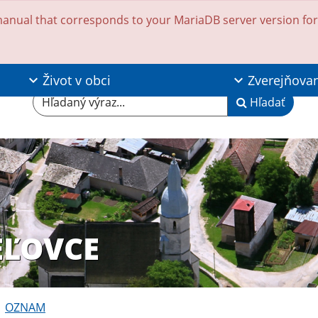
anual that corresponds to your MariaDB server version for t
Život v obci
Zverejňova
Hľadaný výraz...
Hľadať
EĽOVCE
OZNAM