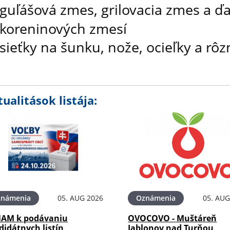
guľášová zmes, grilovacia zmes a ď
koreninových zmesí
sieťky na šunku, nože, ocieľky a rôz
ualitások listája:
známenia
05. AUG 2026
Oznámenia
05. AUG
AM k podávaniu
OVOCOVO - Muštáreň
didátnych listín
Jablonov nad Turňou