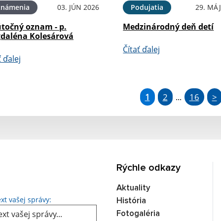
známenia
03. JÚN 2026
Podujatia
29. MÁJ
točný oznam - p.
Medzinárodný deň detí
daléna Kolesárová
Čítať ďalej
ť ďalej
1
2
16
>
...
Rýchle odkazy
Aktuality
Text vašej správy...
xt vašej správy:
História
Fotogaléria