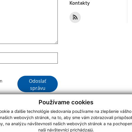
Kontakty
Google reCaptcha Response
Odoslať
ím
správu
Používame cookies
okie a ďalšie technológie sledovania používame na zlepšenie vášho
 našich webových stránok, na to, aby sme vám zobrazovali prispôs
my, na analýzu návštevnosti našich webových stránok a na pochopeni
webdesign
|
naši návštevníci prichádzajú.
.
,