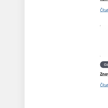
Číta
O
Zno
Číta