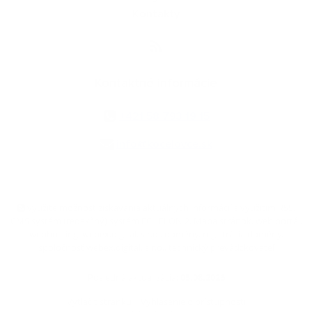
Kontakty
Kontaktné informácie
+421 58 793 19 15
info@kocelovce.sk
využite možnosť získavania aktuálnych informácií s využitím RSS
,
CMS systém (redakčný) systém ECHELON 2,
Mapa stránok
,
web portál
,
webhosting
,
webex.digital, s.r.o.
,
domény
,
registrácia domény
,
spoločnosť webex.digital, s.r.o.
,
technický prevádzkovateľ
Posledná aktualizácia:
05.08.2026
Vytlačiť stránku
|
Vyhlásenie o prístupnosti