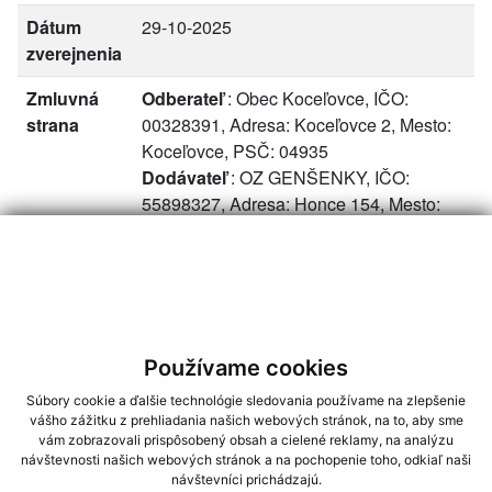
Dátum
29-10-2025
zverejnenia
Zmluvná
Odberateľ
: Obec Koceľovce, IČO:
strana
00328391, Adresa: Koceľovce 2, Mesto:
Koceľovce, PSČ: 04935
Dodávateľ
: OZ GENŠENKY, IČO:
55898327, Adresa: Honce 154, Mesto:
Honce, PSČ: 04932
Prílohy
objednavka_c._1.pdf
*
Uvedená cena je konečná. Ak je dodávateľ platcom
DPH, cena je vrátane DPH.
Používame cookies
zoznam objednávok
Súbory cookie a ďalšie technológie sledovania používame na zlepšenie
vášho zážitku z prehliadania našich webových stránok, na to, aby sme
vám zobrazovali prispôsobený obsah a cielené reklamy, na analýzu
Generované portálom
Uradne.sk
návštevnosti našich webových stránok a na pochopenie toho, odkiaľ naši
návštevníci prichádzajú.