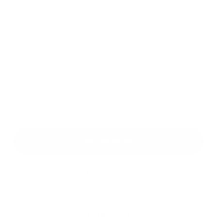
Príloha:
Príloha
*
povinné položky
*
Oboznámil som sa so
spracúvaním osobných údajov
Google reCaptcha Response
Odoslať správu
Rýchle odkazy
Aktuality
História
Fotogaléria