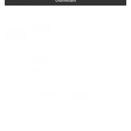
Odmietam
DOVOLENKA
Oznámenia
03. JÚN 2026
Smútočný oznam - p. Magdaléna
Kolesárová
Podujatia
29. MÁJ 2026
Medzinárodný deň detí
1
2
16
>
...