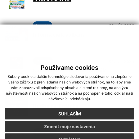
Aktuality
08. JÚL 2026
Informácie k voľbám
Podujatia
01. JÚL 2026
Používame cookies
Koncerty - Vodný hrad Štítnik
Súbory cookie a ďalšie technológie sledovania používame na zlepšenie
vášho zážitku z prehliadania našich webových stránok, na to, aby sme
vám zobrazovali prispôsobený obsah a cielené reklamy, na analýzu
návštevnosti našich webových stránok a na pochopenie toho, odkiaľ naši
Podujatia
29. JÚN 2026
návštevníci prichádzajú.
Hudba na Brdárke
SÚHLASÍM
Zmeniť moje nastavenia
Oznámenia
24. JÚN 2026