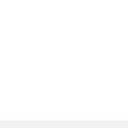
Kontaktné informácie
+421 58 793 19 15
info@kocelovce.sk
využite možnosť získavania aktuálnych informácií s využitím RSS
,
CMS systém (redakčný) systém ECHELON 2,
Mapa stránok
,
web portál
,
webhosting
,
webex.digital, s.r.o.
,
domény
,
registrácia domény
,
spoločnosť webex.digital, s.r.o.
,
technický prevádzkovateľ
Posledná aktualizácia:
10.08.2026
Vytlačiť stránku
|
Vyhlásenie o prístupnosti
Autorské práva
|
Cookies
.
.
.
.
.
.
webdesign
|