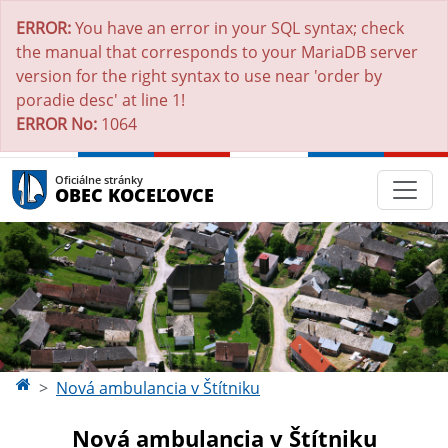
ERROR:
You have an error in your SQL syntax; check
the manual that corresponds to your MariaDB server
version for the right syntax to use near 'order by
poradie desc' at line 1!
ERROR No:
1064
Oficiálne stránky
OBEC KOCEĽOVCE
Nová ambulancia v Štítniku
Nová ambulancia v Štítniku