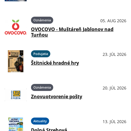
Oznámenia
05. AUG 2026
OVOCOVO - Muštáreň Jablonov nad
Turňou
Podujatia
23. JÚL 2026
Štítnické hradné hry
Oznámenia
20. JÚL 2026
Znovuotvorenie pošty
Aktuality
13. JÚL 2026
Dolná Strehová