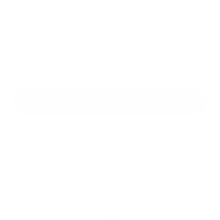
Príloha:
Príloha
*
povinné položky
*
Oboznámil som sa so
spracúvaním osobných údajov
Google reCaptcha Response
Odoslať správu
Rýchle odkazy
Aktuality
História
Fotogaléria
Kontakty