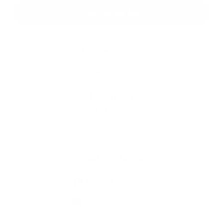
Google reCaptcha Response
Odoslať správu
Rýchle odkazy
Aktuality
História
Fotogaléria
Kontakty
Kontaktné informácie
+421 58 793 19 15
info@kocelovce.sk