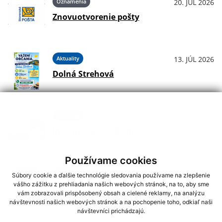
Oznámenia
20. JÚL 2026
Znovuotvorenie pošty
Aktuality
13. JÚL 2026
Dolná Strehová
Aktuality
08. JÚL 2026
Informácie k voľbám
Používame cookies
Podujatia
01. JÚL 2026
Súbory cookie a ďalšie technológie sledovania používame na zlepšenie
vášho zážitku z prehliadania našich webových stránok, na to, aby sme
Koncerty - Vodný hrad Štítnik
vám zobrazovali prispôsobený obsah a cielené reklamy, na analýzu
návštevnosti našich webových stránok a na pochopenie toho, odkiaľ naši
návštevníci prichádzajú.