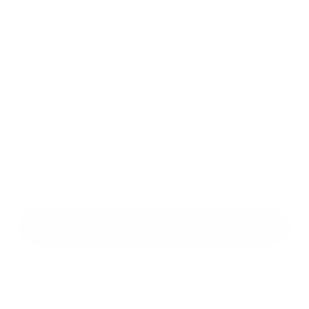
Príloha:
Príloha
*
povinné položky
*
Oboznámil som sa so
spracúvaním osobných údajov
Google reCaptcha Response
Odoslať správu
Rýchle odkazy
Aktuality