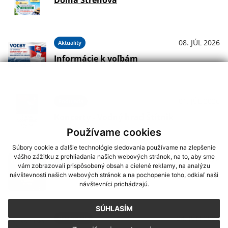
Dolná Strehová
08. JÚL 2026
Aktuality
Informácie k voľbám
01. JÚL 2026
Podujatia
Koncerty - Vodný hrad Štítnik
Používame cookies
Súbory cookie a ďalšie technológie sledovania používame na zlepšenie
vášho zážitku z prehliadania našich webových stránok, na to, aby sme
29. JÚN 2026
Podujatia
vám zobrazovali prispôsobený obsah a cielené reklamy, na analýzu
Hudba na Brdárke
návštevnosti našich webových stránok a na pochopenie toho, odkiaľ naši
návštevníci prichádzajú.
SÚHLASÍM
24. JÚN 2026
Oznámenia