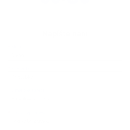
Napíšte nám
Meno
Priezvisko
E-mailová adresa
*
Meno:
*
Priezvisko:
*
E-mailová adresa:
Text vašej správy...
*
Text vašej správy: