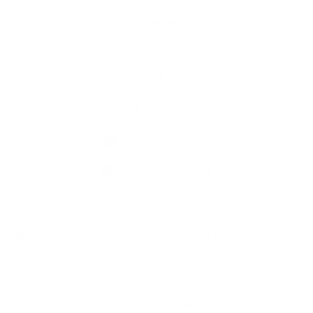
História
Fotogaléria
Kontakty
Kontaktné informácie
+421 58 793 19 15
info@kocelovce.sk
využite možnosť získavania aktuálnych informácií s využitím RSS
,
CMS systém (redakčný) systém ECHELON 2,
Mapa stránok
,
web portál
,
webhosting
,
webex.digital, s.r.o.
,
domény
,
registrácia domény
,
spoločnosť webex.digital, s.r.o.
,
technický prevádzkovateľ
Posledná aktualizácia:
05.08.2026