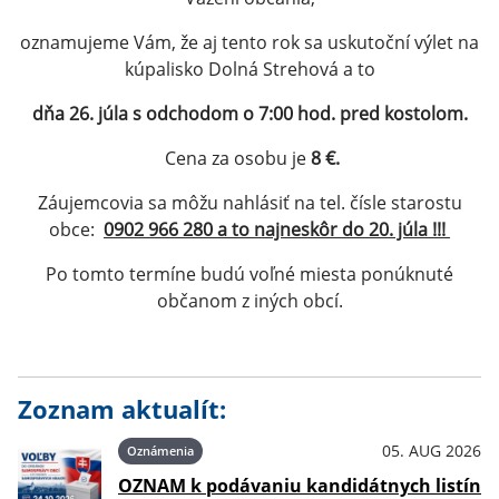
oznamujeme Vám, že aj tento rok sa uskutoční výlet na
kúpalisko Dolná Strehová a to
dňa 26. júla s odchodom o 7:00 hod. pred kostolom.
Cena za osobu je
8 €.
Záujemcovia sa môžu nahlásiť na tel. čísle starostu
obce:
0902 966 280 a to najneskôr do 20. júla !!!
Po tomto termíne budú voľné miesta ponúknuté
občanom z iných obcí.
Zoznam aktualít:
05. AUG 2026
Oznámenia
OZNAM k podávaniu kandidátnych listín