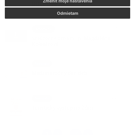
Zmeniť moje nastavenia
DOVOLENKA
Odmietam
03. JÚN 2026
Oznámenia
Smútočný oznam - p. Magdaléna
Kolesárová
29. MÁJ 2026
Podujatia
Medzinárodný deň detí
27. MÁJ 2026
Podujatia
Turistický výstup na Ždiar
1
2
16
>
...