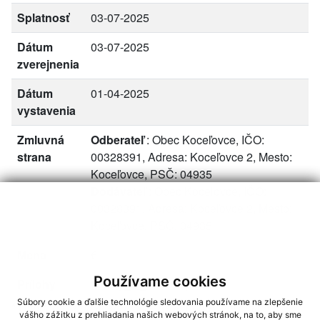
Splatnosť
03-07-2025
Dátum
03-07-2025
zverejnenia
Dátum
01-04-2025
vystavenia
Zmluvná
Odberateľ
: Obec Koceľovce, IČO:
strana
00328391, Adresa: Koceľovce 2, Mesto:
Koceľovce, PSČ: 04935
Dodávateľ
: Obec Koceľovce, IČO:
00328391, Adresa: Koceľovce 2, Mesto:
Koceľovce, PSČ: 04935
Mena
€
Používame cookies
Prílohy
faktury_2._stvrtrok.pdf
Súbory cookie a ďalšie technológie sledovania používame na zlepšenie
*
Uvedená cena je konečná. Ak je dodávateľ platcom
vášho zážitku z prehliadania našich webových stránok, na to, aby sme