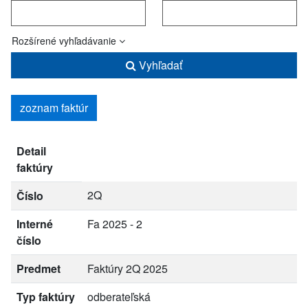
Rozšírené vyhľadávanie
Vyhľadať
zoznam faktúr
Detail
faktúry
2Q
Číslo
Interné
Fa 2025 - 2
číslo
Predmet
Faktúry 2Q 2025
Typ faktúry
odberateľská