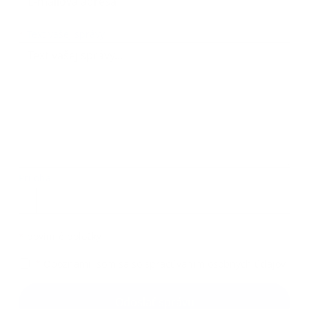
Text vašej správy...
*
Text vašej správy:
Príloha:
Príloha
*
povinné položky
*
Oboznámil som sa so
spracúvaním osobných údajov
Google reCaptcha Response
Odoslať správu