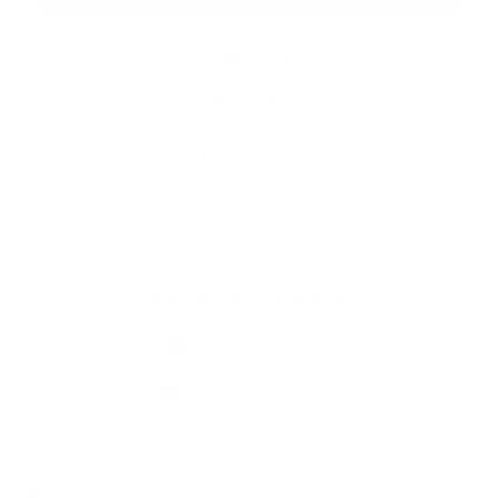
Rýchle odkazy
Aktuality
História
Fotogaléria
Kontakty
Kontaktné informácie
+421 58 793 19 15
info@kocelovce.sk
využite možnosť získavania aktuálnych informácií s využitím RSS
,