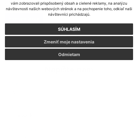
DPH, cena je vrátane DPH.
vám zobrazovali prispôsobený obsah a cielené reklamy, na analýzu
návštevnosti našich webových stránok a na pochopenie toho, odkiaľ naši
návštevníci prichádzajú.
zoznam faktúr
SÚHLASÍM
Generované portálom
Uradne.sk
Zmeniť moje nastavenia
Odmietam
Napíšte nám
Meno
Priezvisko
E-mailová adresa
*
Meno:
*
Priezvisko:
*
E-mailová adresa: