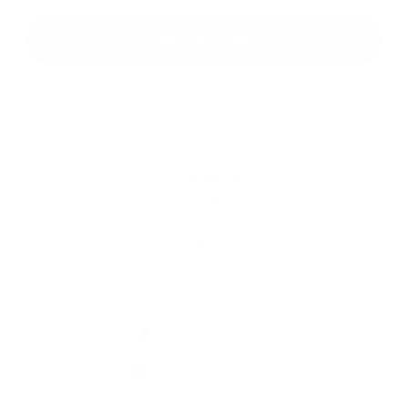
Google reCaptcha Response
Odoslať správu
Rýchle odkazy
Aktuality
História
Fotogaléria
Kontakty
Kontaktné informácie
+421 58 793 19 15
info@kocelovce.sk