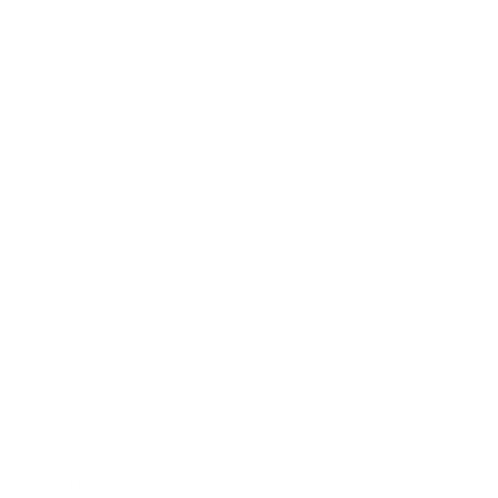
*
E-mailová adresa:
Text vašej správy...
*
Text vašej správy:
Príloha:
Príloha
*
povinné položky
*
Oboznámil som sa so
spracúvaním osobných údajov