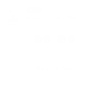
27. MÁJ 2026
Podujatia
Turistický výstup na Ždiar
1
2
16
>
...
Napíšte nám
Meno
Priezvisko
E-mailová adresa
*
Meno:
*
Priezvisko: