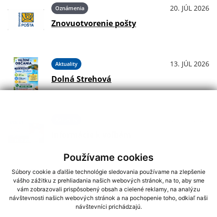
20. JÚL 2026
Oznámenia
Znovuotvorenie pošty
13. JÚL 2026
Aktuality
Dolná Strehová
08. JÚL 2026
Aktuality
Informácie k voľbám
Používame cookies
Súbory cookie a ďalšie technológie sledovania používame na zlepšenie
01. JÚL 2026
Podujatia
vášho zážitku z prehliadania našich webových stránok, na to, aby sme
Koncerty - Vodný hrad Štítnik
vám zobrazovali prispôsobený obsah a cielené reklamy, na analýzu
návštevnosti našich webových stránok a na pochopenie toho, odkiaľ naši
návštevníci prichádzajú.