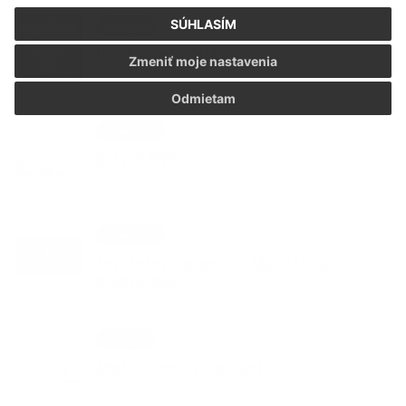
SÚHLASÍM
29. JÚN 2026
Podujatia
Hudba na Brdárke
Zmeniť moje nastavenia
Odmietam
24. JÚN 2026
Oznámenia
DOVOLENKA
03. JÚN 2026
Oznámenia
Smútočný oznam - p. Magdaléna
Kolesárová
29. MÁJ 2026
Podujatia
Medzinárodný deň detí