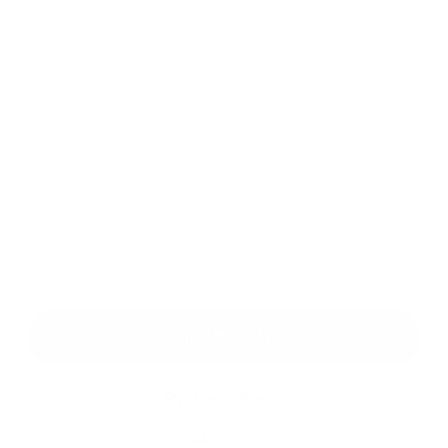
Príloha:
Príloha
*
povinné položky
*
Oboznámil som sa so
spracúvaním osobných údajov
Google reCaptcha Response
Odoslať správu
Rýchle odkazy
Aktuality