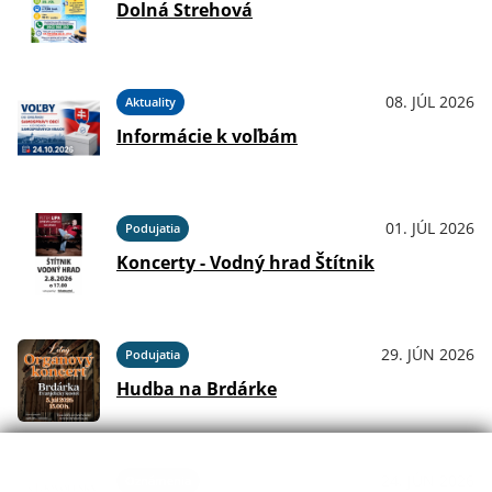
Dolná Strehová
08. JÚL 2026
Aktuality
Informácie k voľbám
01. JÚL 2026
Podujatia
Koncerty - Vodný hrad Štítnik
29. JÚN 2026
Podujatia
Hudba na Brdárke
24. JÚN 2026
Oznámenia