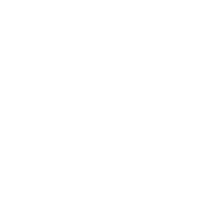
1
2
16
>
...
Napíšte nám
Meno
Priezvisko
E-mailová adresa
*
Meno:
*
Priezvisko:
*
E-mailová adresa:
Text vašej správy...
*
Text vašej správy: