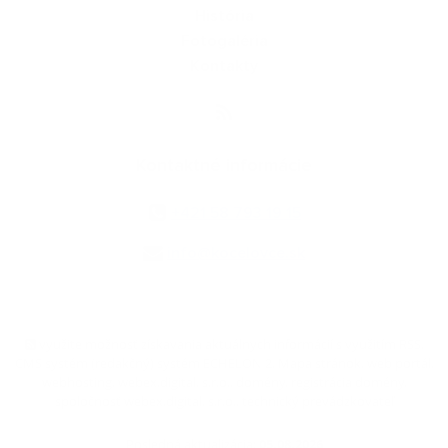
História
Fotogaléria
Kontakty
Kontaktné informácie
+421 58 793 19 15
info@kocelovce.sk
využite možnosť získavania aktuálnych informácií s využitím RSS
,
CMS systém (redakčný) systém ECHELON 2,
Mapa stránok
,
web portál
,
webhosting
,
webex.digital, s.r.o.
,
domény
,
registrácia domény
,
spoločnosť webex.digital, s.r.o.
,
technický prevádzkovateľ
Posledná aktualizácia:
05.08.2026