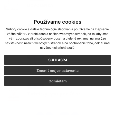
DOVOLENKA
Používame cookies
03. JÚN 2026
Oznámenia
Súbory cookie a ďalšie technológie sledovania používame na zlepšenie
vášho zážitku z prehliadania našich webových stránok, na to, aby sme
Smútočný oznam - p. Magdaléna
vám zobrazovali prispôsobený obsah a cielené reklamy, na analýzu
Kolesárová
návštevnosti našich webových stránok a na pochopenie toho, odkiaľ naši
návštevníci prichádzajú.
29. MÁJ 2026
Podujatia
SÚHLASÍM
Medzinárodný deň detí
Zmeniť moje nastavenia
Odmietam
27. MÁJ 2026
Podujatia
Turistický výstup na Ždiar