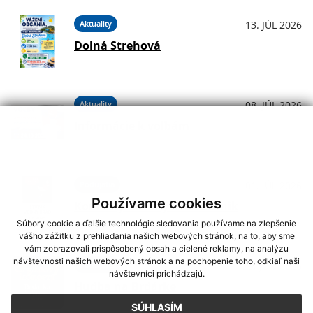
Aktuality
13. JÚL 2026
Dolná Strehová
Aktuality
08. JÚL 2026
Informácie k voľbám
Podujatia
01. JÚL 2026
Používame cookies
Koncerty - Vodný hrad Štítnik
Súbory cookie a ďalšie technológie sledovania používame na zlepšenie
vášho zážitku z prehliadania našich webových stránok, na to, aby sme
vám zobrazovali prispôsobený obsah a cielené reklamy, na analýzu
návštevnosti našich webových stránok a na pochopenie toho, odkiaľ naši
Podujatia
29. JÚN 2026
návštevníci prichádzajú.
Hudba na Brdárke
SÚHLASÍM