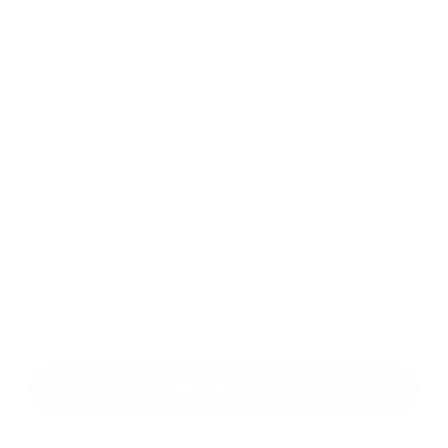
Text vašej správy...
*
Text vašej správy:
Príloha:
Príloha
*
povinné položky
*
Oboznámil som sa so
spracúvaním osobných údajov
Google reCaptcha Response
Odoslať správu