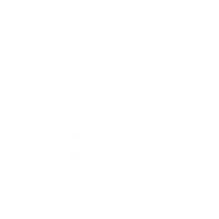
Rýchle odkazy
Aktuality
História
Fotogaléria
Kontakty
Kontaktné informácie
+421 58 793 19 15
info@kocelovce.sk
využite možnosť získavania aktuálnych informácií s využitím RSS
,
CMS systém (redakčný) systém ECHELON 2,
Mapa stránok
,
web portál
,