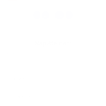
1
2
16
>
...
Napíšte nám
Meno
Priezvisko
E-mailová adresa
*
Meno:
*
Priezvisko:
*
E-mailová adresa: