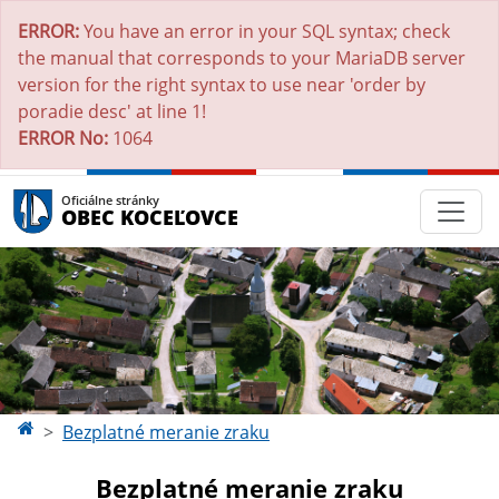
ERROR:
You have an error in your SQL syntax; check
the manual that corresponds to your MariaDB server
version for the right syntax to use near 'order by
poradie desc' at line 1!
ERROR No:
1064
Oficiálne stránky
OBEC KOCEĽOVCE
Bezplatné meranie zraku
Bezplatné meranie zraku