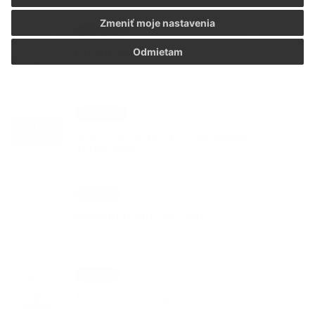
Zmeniť moje nastavenia
Oznámenia
24. JÚN 2026
Odmietam
DOVOLENKA
Oznámenia
03. JÚN 2026
Smútočný oznam - p. Magdaléna
Kolesárová
Podujatia
29. MÁJ 2026
Medzinárodný deň detí
Podujatia
27. MÁJ 2026
Turistický výstup na Ždiar