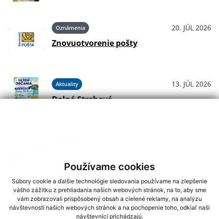
20. JÚL 2026
Oznámenia
Znovuotvorenie pošty
13. JÚL 2026
Aktuality
Dolná Strehová
08. JÚL 2026
Aktuality
Informácie k voľbám
Používame cookies
Súbory cookie a ďalšie technológie sledovania používame na zlepšenie
vášho zážitku z prehliadania našich webových stránok, na to, aby sme
01. JÚL 2026
Podujatia
vám zobrazovali prispôsobený obsah a cielené reklamy, na analýzu
návštevnosti našich webových stránok a na pochopenie toho, odkiaľ naši
Koncerty - Vodný hrad Štítnik
návštevníci prichádzajú.