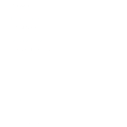
*
E-mailová adresa:
Text vašej správy...
*
Text vašej správy:
Príloha:
Príloha
*
povinné položky