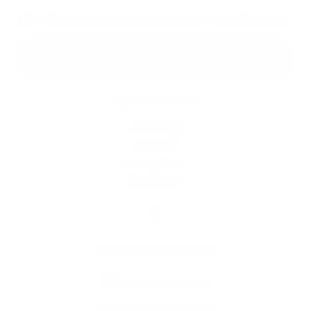
*
Oboznámil som sa so
spracúvaním osobných údajov
Google reCaptcha Response
Odoslať správu
Rýchle odkazy
Aktuality
História
Fotogaléria
Kontakty
Kontaktné informácie
+421 58 793 19 15
info@kocelovce.sk