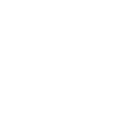
27. MÁJ 2026
Podujatia
Turistický výstup na Ždiar
1
2
16
>
...
Napíšte nám
Meno
Priezvisko
E-mailová adresa
*
Meno:
*
Priezvisko: