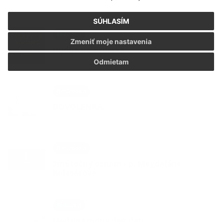
SÚHLASÍM
29. JÚN 2026
Podujatia
Zmeniť moje nastavenia
Hudba na Brdárke
Odmietam
24. JÚN 2026
Oznámenia
DOVOLENKA
03. JÚN 2026
Oznámenia
Smútočný oznam - p. Magdaléna
Kolesárová
29. MÁJ 2026
Podujatia
Medzinárodný deň detí