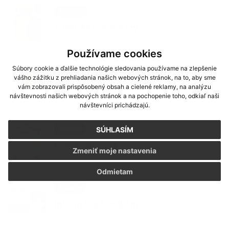
23. JÚL 2026
Podujatia
Štítnické hradné hry
Používame cookies
Súbory cookie a ďalšie technológie sledovania používame na zlepšenie
20. JÚL 2026
Oznámenia
vášho zážitku z prehliadania našich webových stránok, na to, aby sme
Znovuotvorenie pošty
vám zobrazovali prispôsobený obsah a cielené reklamy, na analýzu
návštevnosti našich webových stránok a na pochopenie toho, odkiaľ naši
návštevníci prichádzajú.
13. JÚL 2026
Aktuality
SÚHLASÍM
Dolná Strehová
Zmeniť moje nastavenia
Odmietam
08. JÚL 2026
Aktuality
Informácie k voľbám