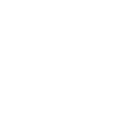
*
Priezvisko:
*
E-mailová adresa:
Text vašej správy...
*
Text vašej správy:
Príloha: