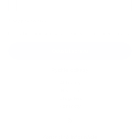
Príloha
*
povinné položky
*
Oboznámil som sa so
spracúvaním osobných údajov
Google reCaptcha Response
Odoslať správu
Rýchle odkazy
Aktuality
História
Fotogaléria
Kontakty
Kontaktné informácie