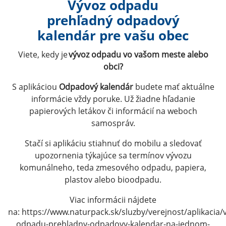
Vývoz odpadu
prehľadný odpadový
kalendár pre vašu obec
Viete, kedy je
vývoz odpadu vo vašom meste alebo
obci?
S aplikáciou
Odpadový kalendár
budete mať aktuálne
informácie vždy poruke. Už žiadne hľadanie
papierových letákov či informácií na weboch
samospráv.
Stačí si aplikáciu stiahnuť do mobilu a sledovať
upozornenia týkajúce sa termínov vývozu
komunálneho, teda zmesového odpadu, papiera,
plastov alebo bioodpadu.
Viac informácii nájdete
na: https://www.naturpack.sk/sluzby/verejnost/aplikacia/
odpadu-prehladny-odpadovy-kalendar-na-jednom-