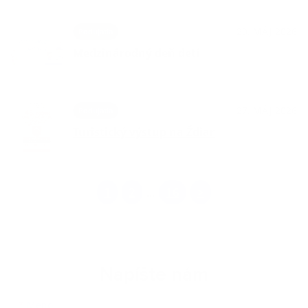
29. MÁJ 2026
Podujatia
Medzinárodný deň detí
27. MÁJ 2026
Podujatia
Turistický výstup na Ždiar
1
2
16
>
...
Napíšte nám
Meno
Priezvisko
E-mailová adresa
*
Meno: