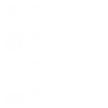
01. JÚL 2026
Podujatia
Koncerty - Vodný hrad Štítnik
29. JÚN 2026
Podujatia
Hudba na Brdárke
24. JÚN 2026
Oznámenia
DOVOLENKA
03. JÚN 2026
Oznámenia
Smútočný oznam - p. Magdaléna
Kolesárová