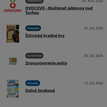
026
05. AUG 2026
Oznámenia
OVOCOVO - Muštáreň Jablonov nad
Turňou
026
23. JÚL 2026
Podujatia
Štítnické hradné hry
026
20. JÚL 2026
Oznámenia
Znovuotvorenie pošty
026
13. JÚL 2026
Aktuality
Dolná Strehová