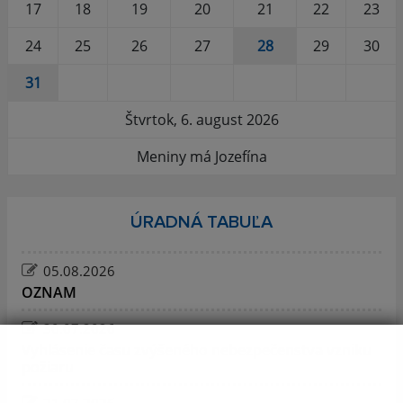
17
18
19
20
21
22
23
24
25
26
27
28
29
30
31
Štvrtok, 6. august 2026
Meniny má Jozefína
ÚRADNÁ TABUĽA
05.08.2026
OZNAM
30.07.2026
Vyhlásenie času zvýšeného nebezpečenstva vzniku
požiaru
21.07.2026