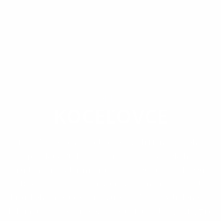
OBEC
KOCEĽOVCE
Koceľovce sa nachádzajú v údolí Hankovského
potoka v Stolických vrchoch Slovenského
rudohoria. Administratívne sú súčasťou okresu
Rožňava v Košickom samosprávnom kraji. Od
krajského mesta Košice sú Koceľovce vzdialené 90
kilometrov. Z Košíc vedie cesta I. triedy č.50 (E 571),