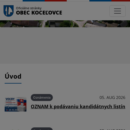
Oficiálne stránky
OBEC KOCEĽOVCE
Úvod
026
05. AUG 2026
Oznámenia
OZNAM k podávaniu kandidátnych listín