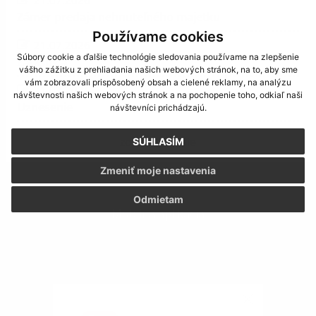
Zámer predaja nehnuteľného majetku
Používame cookies
21.07.2026
Súbory cookie a ďalšie technológie sledovania používame na zlepšenie
Zápisnica
vášho zážitku z prehliadania našich webových stránok, na to, aby sme
vám zobrazovali prispôsobený obsah a cielené reklamy, na analýzu
21.07.2026
návštevnosti našich webových stránok a na pochopenie toho, odkiaľ naši
Uznesenie
návštevníci prichádzajú.
zobraziť ďalšie
SÚHLASÍM
Zmeniť moje nastavenia
Odmietam
Mobilná aplikácia
Obecný úrad