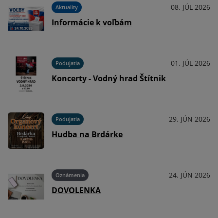
026
08. JÚL 2026
Aktuality
Informácie k voľbám
026
01. JÚL 2026
Podujatia
Koncerty - Vodný hrad Štítnik
026
29. JÚN 2026
Podujatia
Hudba na Brdárke
026
24. JÚN 2026
Oznámenia
DOVOLENKA