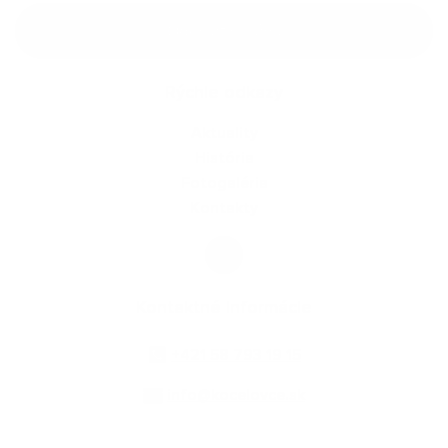
Google reCaptcha Response
Odoslať správu
Rýchle odkazy
Aktuality
História
Fotogaléria
Kontakty
Kontaktné informácie
+421 58 793 19 15
info@kocelovce.sk