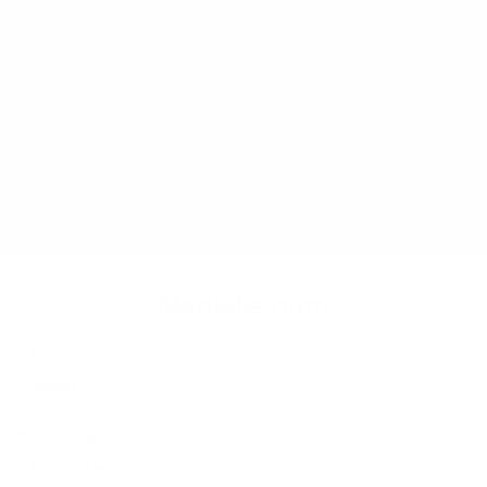
Napíšte nám
Meno
Priezvisko
E-mailová adresa
*
Meno:
*
Priezvisko: