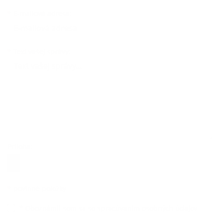
*
E-mailová adresa:
Text vašej správy...
*
Text vašej správy:
Príloha:
Príloha
*
povinné položky
*
Oboznámil som sa so
spracúvaním osobných údajov