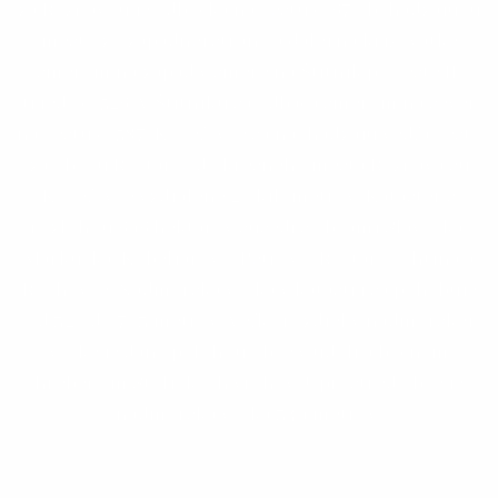
za Rožňavou je odbočka na cestu č. 67 obchádzajúcu
mesto zo západnej strany a ďalej na križovatke
smerom na západ v smere na Štítnik po ceste II.
triedy č. 526. V Štítniku sa odbáča smerom na sever
na cestu č. 587. Koceľovce sa nachádzajú vedľa cesty
za obcou Roštár. Od okresného mesta Rožňava sú
Koceľovce vzdialené 20 kilometrov. Kataster s
rozlohou 696 hektárov susedí s obcami Slavoška,
Markuška, Kobeliarovo, Petrovo, Roštár, Ochtiná a
Rochovce. Nadmorská výška v katastri sa pohybuje
od 320 do 703 metrov. Veľký rozdiel v nadmorskej
výške je daný polohou obce v údolí a bočným
hrebeňom Stolických vrchov. Uprostred obce je
nadmorská výška 349 metrov.