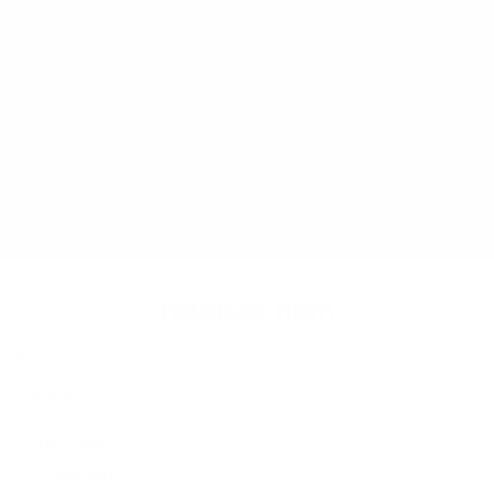
Napíšte nám
Meno
Priezvisko
E-mailová adresa
*
Meno:
*
Priezvisko: