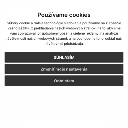
Zámer predaja nehnuteľného majetku
Používame cookies
21.07.2026
Súbory cookie a ďalšie technológie sledovania používame na zlepšenie
Zápisnica
vášho zážitku z prehliadania našich webových stránok, na to, aby sme
vám zobrazovali prispôsobený obsah a cielené reklamy, na analýzu
21.07.2026
návštevnosti našich webových stránok a na pochopenie toho, odkiaľ naši
Uznesenie
návštevníci prichádzajú.
zobraziť ďalšie
SÚHLASÍM
Zmeniť moje nastavenia
Odmietam
Mobilná aplikácia
Obecný úrad