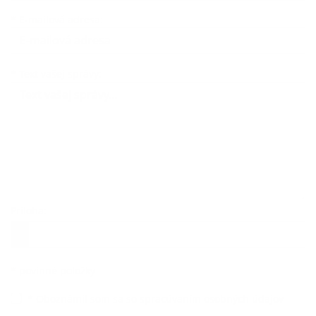
*
E-mailová adresa:
Text vašej správy...
*
Text vašej správy:
Príloha:
Príloha
*
povinné položky
*
Oboznámil som sa so
spracúvaním osobných údajov