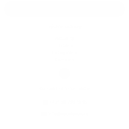
Google reCaptcha Response
Odoslať správu
Rýchle odkazy
Aktuality
História
Fotogaléria
Kontakty
Kontaktné informácie
+421 58 793 19 15
info@kocelovce.sk