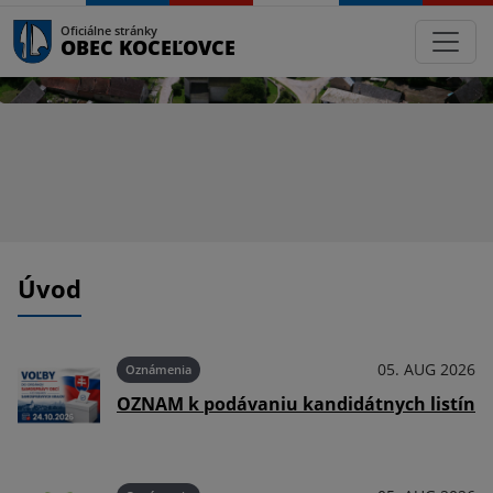
Oficiálne stránky
OBEC KOCEĽOVCE
Úvod
026
05. AUG 2026
Oznámenia
OZNAM k podávaniu kandidátnych listín