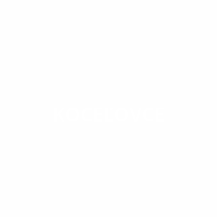
OBEC
KOCEĽOVCE
Koceľovce sa nachádzajú v údolí Hankovského
potoka v Stolických vrchoch Slovenského
rudohoria. Administratívne sú súčasťou okresu
Rožňava v Košickom samosprávnom kraji. Od
krajského mesta Košice sú Koceľovce vzdialené 90
kilometrov. Z Košíc vedie cesta I. triedy č.50 (E 571),