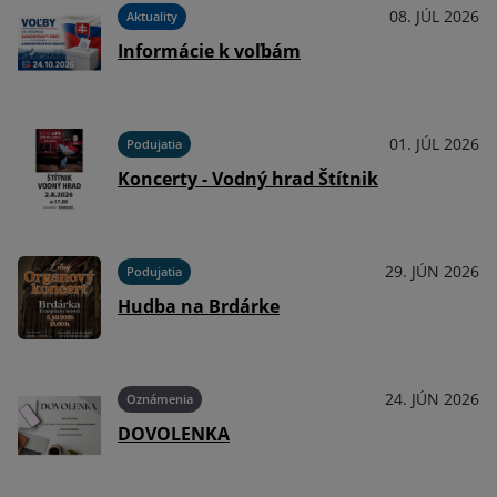
026
08. JÚL 2026
Aktuality
Informácie k voľbám
026
01. JÚL 2026
Podujatia
Koncerty - Vodný hrad Štítnik
026
29. JÚN 2026
Podujatia
Hudba na Brdárke
026
24. JÚN 2026
Oznámenia
DOVOLENKA