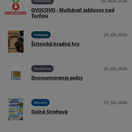
026
05. AUG 2026
Oznámenia
OVOCOVO - Muštáreň Jablonov nad
Turňou
026
23. JÚL 2026
Podujatia
Štítnické hradné hry
026
20. JÚL 2026
Oznámenia
Znovuotvorenie pošty
026
13. JÚL 2026
Aktuality
Dolná Strehová