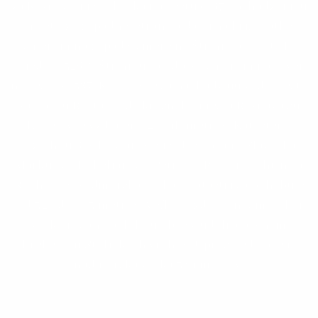
za Rožňavou je odbočka na cestu č. 67 obchádzajúcu
mesto zo západnej strany a ďalej na križovatke
smerom na západ v smere na Štítnik po ceste II.
triedy č. 526. V Štítniku sa odbáča smerom na sever
na cestu č. 587. Koceľovce sa nachádzajú vedľa cesty
za obcou Roštár. Od okresného mesta Rožňava sú
Koceľovce vzdialené 20 kilometrov. Kataster s
rozlohou 696 hektárov susedí s obcami Slavoška,
Markuška, Kobeliarovo, Petrovo, Roštár, Ochtiná a
Rochovce. Nadmorská výška v katastri sa pohybuje
od 320 do 703 metrov. Veľký rozdiel v nadmorskej
výške je daný polohou obce v údolí a bočným
hrebeňom Stolických vrchov. Uprostred obce je
nadmorská výška 349 metrov.