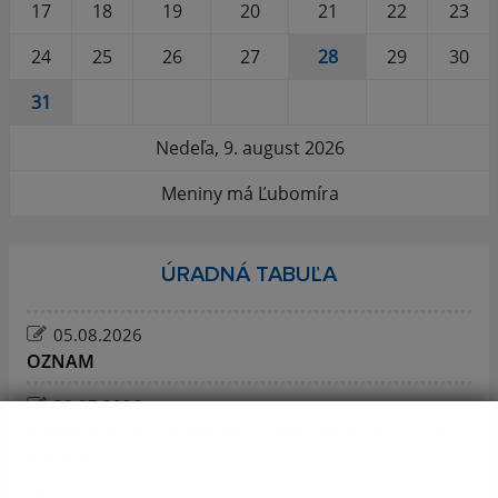
17
18
19
20
21
22
23
24
25
26
27
28
29
30
31
Nedeľa, 9. august 2026
Meniny má Ľubomíra
ÚRADNÁ TABUĽA
05.08.2026
OZNAM
30.07.2026
Vyhlásenie času zvýšeného nebezpečenstva vzniku
požiaru
21.07.2026