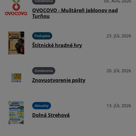
026
05. AUG 2026
Oznámenia
OVOCOVO - Muštáreň Jablonov nad
Turňou
026
23. JÚL 2026
Podujatia
Štítnické hradné hry
026
20. JÚL 2026
Oznámenia
Znovuotvorenie pošty
026
13. JÚL 2026
Aktuality
Dolná Strehová