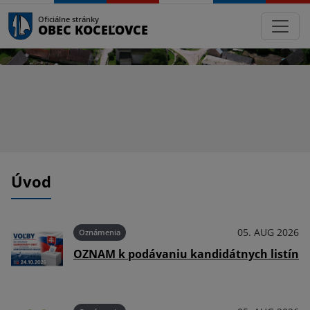
Oficiálne stránky
OBEC KOCEĽOVCE
Úvod
026
05. AUG 2026
Oznámenia
OZNAM k podávaniu kandidátnych listín