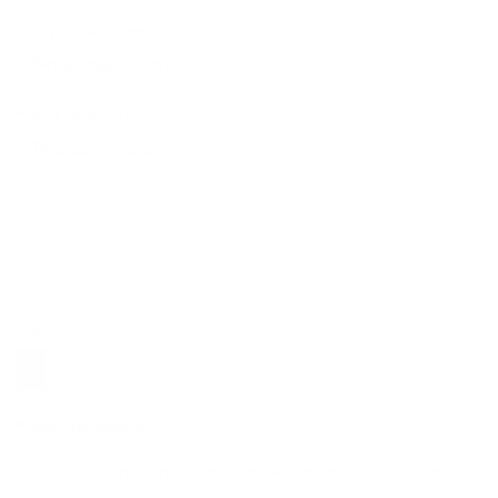
*
E-mailová adresa:
Text vašej správy...
*
Text vašej správy:
Príloha:
Príloha
*
povinné položky
*
Oboznámil som sa so
spracúvaním osobných údajov