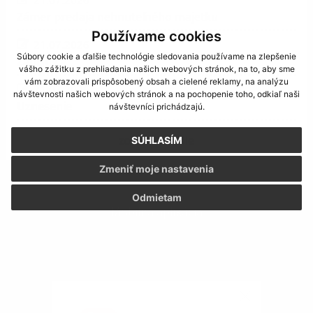
Zámer predaja nehnuteľného majetku
Používame cookies
21.07.2026
Súbory cookie a ďalšie technológie sledovania používame na zlepšenie
Zápisnica
vášho zážitku z prehliadania našich webových stránok, na to, aby sme
vám zobrazovali prispôsobený obsah a cielené reklamy, na analýzu
21.07.2026
návštevnosti našich webových stránok a na pochopenie toho, odkiaľ naši
Uznesenie
návštevníci prichádzajú.
zobraziť ďalšie
SÚHLASÍM
Zmeniť moje nastavenia
Odmietam
Mobilná aplikácia
Obecný úrad