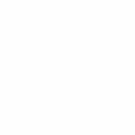
za Rožňavou je odbočka na cestu č. 67 obchádzajúcu
mesto zo západnej strany a ďalej na križovatke
smerom na západ v smere na Štítnik po ceste II.
triedy č. 526. V Štítniku sa odbáča smerom na sever
na cestu č. 587. Koceľovce sa nachádzajú vedľa cesty
za obcou Roštár. Od okresného mesta Rožňava sú
Koceľovce vzdialené 20 kilometrov. Kataster s
rozlohou 696 hektárov susedí s obcami Slavoška,
Markuška, Kobeliarovo, Petrovo, Roštár, Ochtiná a
Rochovce. Nadmorská výška v katastri sa pohybuje
od 320 do 703 metrov. Veľký rozdiel v nadmorskej
výške je daný polohou obce v údolí a bočným
hrebeňom Stolických vrchov. Uprostred obce je
nadmorská výška 349 metrov.