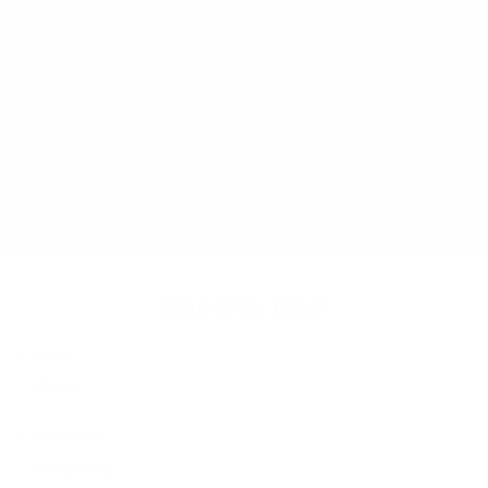
Napíšte nám
Meno
Priezvisko
E-mailová adresa
*
Meno:
*
Priezvisko: