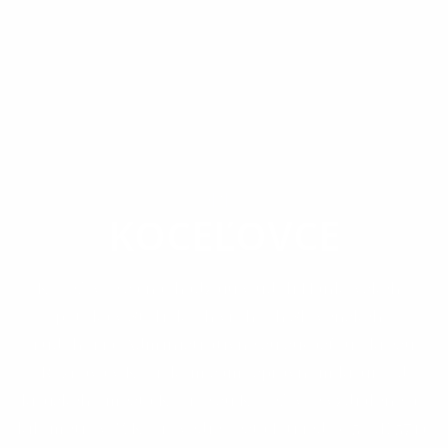
OBEC
KOCEĽOVCE
Koceľovce sa nachádzajú v údolí Hankovského
potoka v Stolických vrchoch Slovenského
rudohoria. Administratívne sú súčasťou okresu
Rožňava v Košickom samosprávnom kraji. Od
krajského mesta Košice sú Koceľovce vzdialené 90
kilometrov. Z Košíc vedie cesta I. triedy č.50 (E 571),