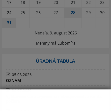
17
18
19
20
21
22
23
24
25
26
27
28
29
30
31
Nedeľa, 9. august 2026
Meniny má Ľubomíra
ÚRADNÁ TABUĽA
05.08.2026
OZNAM
30.07.2026
Vyhlásenie času zvýšeného nebezpečenstva vzniku
požiaru
21.07.2026