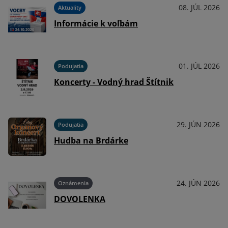
026
08. JÚL 2026
Aktuality
Informácie k voľbám
026
01. JÚL 2026
Podujatia
Koncerty - Vodný hrad Štítnik
026
29. JÚN 2026
Podujatia
Hudba na Brdárke
026
24. JÚN 2026
Oznámenia
DOVOLENKA