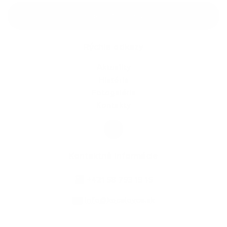
Google reCaptcha Response
Odoslať správu
Rýchle odkazy
Aktuality
História
Fotogaléria
Kontakty
Kontaktné informácie
+421 58 793 19 15
info@kocelovce.sk